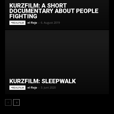
KURZFILM: A SHORT
DOCUMENTARY ABOUT PEOPLE
FIGHTING
el flojo
-
6. August 2019
*REALFILM
KURZFILM: SLEEPWALK
el flojo
-
3. Juni 2020
*REALFILM