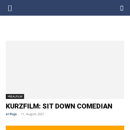
DenkfabrikBlog
SCHLAGWORT: REGIE: BRENT CLARK
*REALFILM
KURZFILM: SIT DOWN COMEDIAN
el flojo
-
11. August 2021