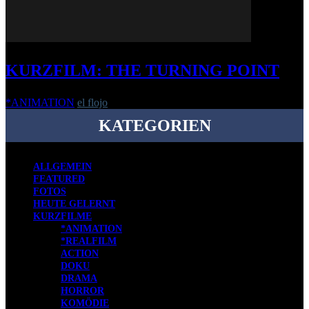
KURZFILM: THE TURNING POINT
*ANIMATION
el flojo
-
14. Januar 2020
KATEGORIEN
ALLGEMEIN
FEATURED
FOTOS
HEUTE GELERNT
KURZFILME
*ANIMATION
*REALFILM
ACTION
DOKU
DRAMA
HORROR
KOMÖDIE