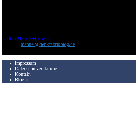
Ursprünglich vor über 25 Jahren mal dazu gedacht, den ganzen im
Netz gefundenen Kram, den ich meinen Freunden immer per Mail
geschickt habe, an einem Ort zu bündeln, ist das hier mit der Zeit zu
einem Blog geworden, das man auf dem Schirm haben sollte, wenn
man Kurzfilme mag und auch drumherum nichts gegen Fotos,
LinkTipps und gelegentlichen Kokolores hat.
_
<
UberBlogr Webring
>
Kontakt:
manuel@denkfabrikblog.de
AUCH HIER ZU FINDEN
Impressum
Datenschutzerklärung
Kontakt
Blogroll