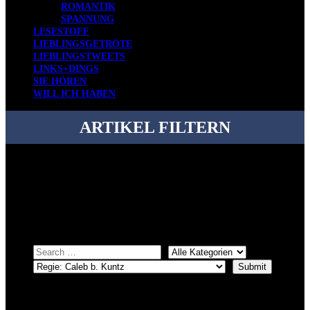
ROMANTIK
SPANNUNG
LESESTOFF
LIEBLINGSGETRÖTE
LIEBLINGSTWEETS
LINKS+DINGS
SIE HÖREN
WILL ICH HABEN
ARTIKEL FILTERN
Bei über 5200 Artikeln im Blog muss man manchmal ein bisschen
systematischer suchen.
Einfach eine Kategorie markieren, ein passendes Schlagwort
auswählen und suchen lassen.
ÜBER DENKFABRIKBLOG