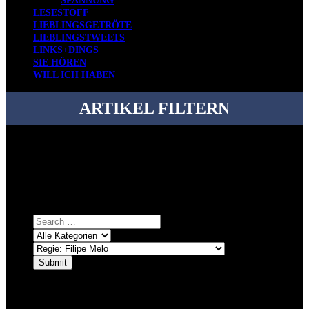
SPANNUNG
LESESTOFF
LIEBLINGSGETRÖTE
LIEBLINGSTWEETS
LINKS+DINGS
SIE HÖREN
WILL ICH HABEN
ARTIKEL FILTERN
Bei über 5200 Artikeln im Blog muss man manchmal ein bisschen
systematischer suchen.
Einfach eine Kategorie markieren, ein passendes Schlagwort
auswählen und suchen lassen.
ÜBER DENKFABRIKBLOG