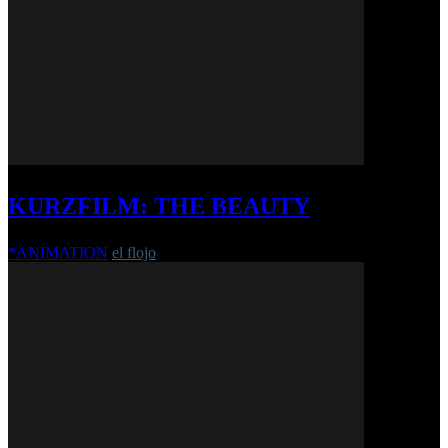
KURZFILM: THE BEAUTY
*ANIMATION
el flojo
-
6. April 2021