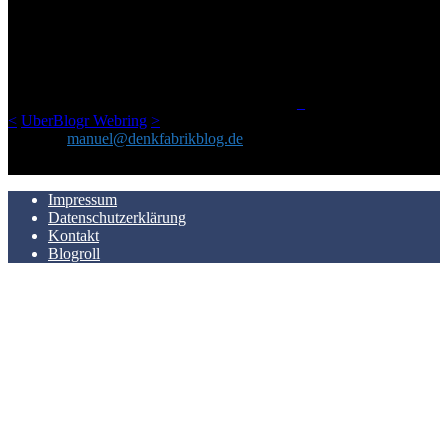
Ursprünglich vor über 25 Jahren mal dazu gedacht, den ganzen im
Netz gefundenen Kram, den ich meinen Freunden immer per Mail
geschickt habe, an einem Ort zu bündeln, ist das hier mit der Zeit zu
einem Blog geworden, das man auf dem Schirm haben sollte, wenn
man Kurzfilme mag und auch drumherum nichts gegen Fotos,
LinkTipps und gelegentlichen Kokolores hat.
_
<
UberBlogr Webring
>
Kontakt:
manuel@denkfabrikblog.de
AUCH HIER ZU FINDEN
Impressum
Datenschutzerklärung
Kontakt
Blogroll