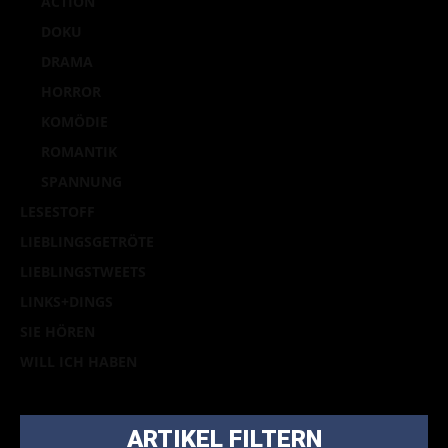
ACTION
DOKU
DRAMA
HORROR
KOMÖDIE
ROMANTIK
SPANNUNG
LESESTOFF
LIEBLINGSGETRÖTE
LIEBLINGSTWEETS
LINKS+DINGS
SIE HÖREN
WILL ICH HABEN
ARTIKEL FILTERN