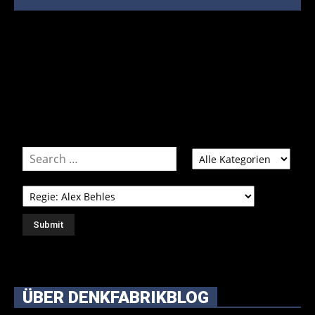
Bei über 5200 Artikeln im Blog muss man manchmal ein
bisschen systematischer suchen.
Einfach eine Kategorie markieren, ein passendes Schlagwort
auswählen und suchen lassen.
ÜBER DENKFABRIKBLOG