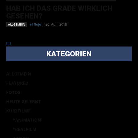
HAB ICH DAS GRADE WIRKLICH
GESEHEN?
el flojo
-
26. April 2010
ALLGEMEIN
KATEGORIEN
ALLGEMEIN
FEATURED
FOTOS
HEUTE GELERNT
KURZFILME
*ANIMATION
*REALFILM