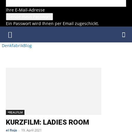
Ihre E-Mail-Adresse
Ein Passwort wird Ihnen per Email zugeschickt.
DenkfabrikBlog
SCHLAGWORT: REGIE: ALEX BEHLES
*REALFILM
KURZFILM: LADIES ROOM
el flojo
-
19. April 2021