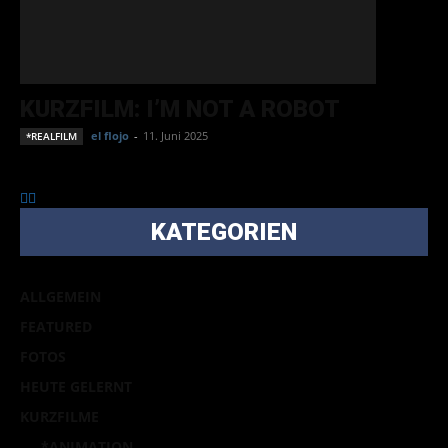
KURZFILM: I’M NOT A ROBOT
el flojo
-
11. Juni 2025
*REALFILM
KATEGORIEN
ALLGEMEIN
FEATURED
FOTOS
HEUTE GELERNT
KURZFILME
*ANIMATION