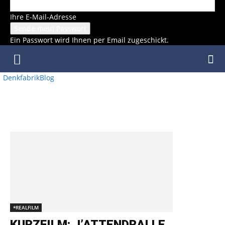
Ihre E-Mail-Adresse
Ein Passwort wird Ihnen per Email zugeschickt.
DenkfabrikBlog
SCHLAGWORT: REGIE: PHILIPPE
ORREINDY
*REALFILM
KURZFILM: J’ATTENDRAI LE