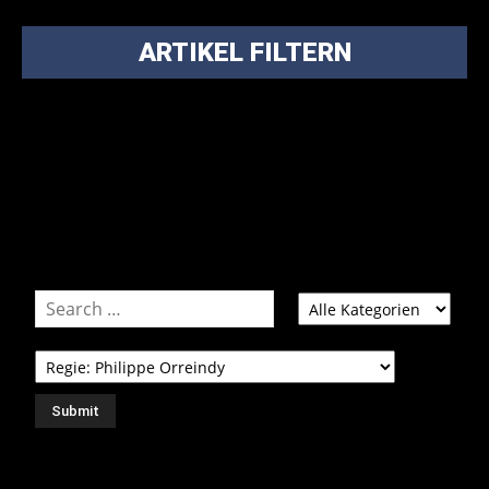
ARTIKEL FILTERN
Bei über 5200 Artikeln im Blog muss man manchmal ein
bisschen systematischer suchen.
Einfach eine Kategorie markieren, ein passendes Schlagwort
auswählen und suchen lassen.