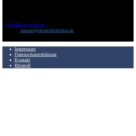
geschickt habe, an einem Ort zu bündeln, ist das hier mit der Zeit zu
einem Blog geworden, das man auf dem Schirm haben sollte, wenn
man Kurzfilme mag und auch drumherum nichts gegen Fotos,
LinkTipps und gelegentlichen Kokolores hat.
_
<
UberBlogr Webring
>
Kontakt:
manuel@denkfabrikblog.de
AUCH HIER ZU FINDEN
Impressum
Datenschutzerklärung
Kontakt
Blogroll