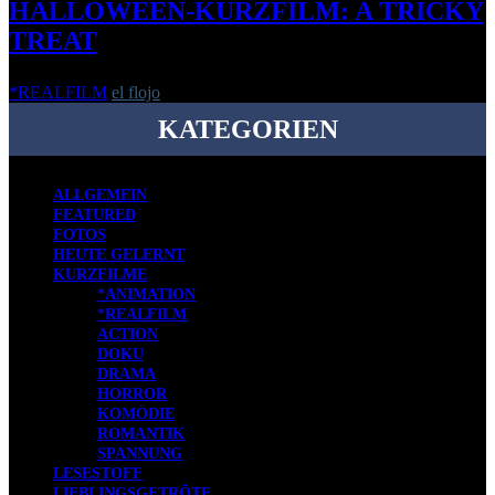
HALLOWEEN-KURZFILM: A TRICKY
TREAT
*REALFILM
el flojo
-
31. Oktober 2019
KATEGORIEN
ALLGEMEIN
FEATURED
FOTOS
HEUTE GELERNT
KURZFILME
*ANIMATION
*REALFILM
ACTION
DOKU
DRAMA
HORROR
KOMÖDIE
ROMANTIK
SPANNUNG
LESESTOFF
LIEBLINGSGETRÖTE