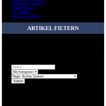
LIEBLINGSTWEETS
LINKS+DINGS
SIE HÖREN
WILL ICH HABEN
ARTIKEL FILTERN
Bei über 5200 Artikeln im Blog muss man manchmal ein bisschen
systematischer suchen.
Einfach eine Kategorie markieren, ein passendes Schlagwort
auswählen und suchen lassen.
ÜBER DENKFABRIKBLOG
Ursprünglich vor über 25 Jahren mal dazu gedacht, den ganzen im
Netz gefundenen Kram, den ich meinen Freunden immer per Mail