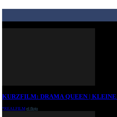
KURZFILM: DRAMA QUEEN | KLEINE
*REALFILM
el flojo
-
28. Dezember 2010