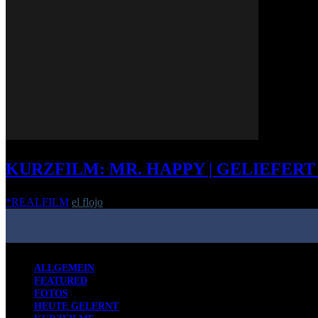
KURZFILM: MR. HAPPY | GELIEFERT
*REALFILM
el flojo
-
31. März 2015
ALLGEMEIN
FEATURED
FOTOS
HEUTE GELERNT