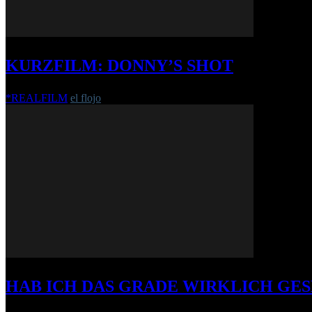
KURZFILM: DONNY’S SHOT
*REALFILM
el flojo
-
6. Juli 2020
HAB ICH DAS GRADE WIRKLICH GE