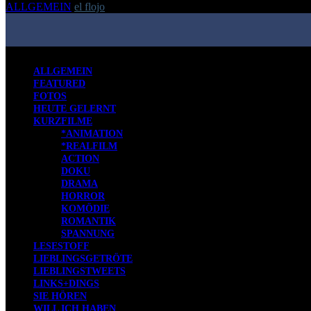
ALLGEMEIN
el flojo
-
26. April 2010
ALLGEMEIN
FEATURED
FOTOS
HEUTE GELERNT
KURZFILME
*ANIMATION
*REALFILM
ACTION
DOKU
DRAMA
HORROR
KOMÖDIE
ROMANTIK
SPANNUNG
LESESTOFF
LIEBLINGSGETRÖTE
LIEBLINGSTWEETS
LINKS+DINGS
SIE HÖREN
WILL ICH HABEN