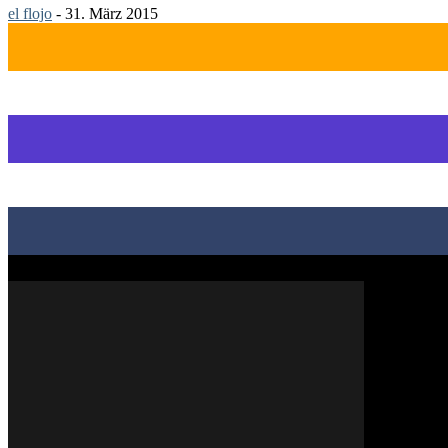
el flojo
-
31. März 2015