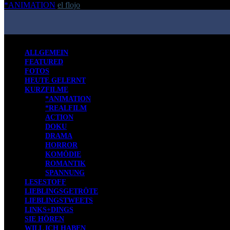
*ANIMATION
el flojo
-
24. Mai 2017
ALLGEMEIN
FEATURED
FOTOS
HEUTE GELERNT
KURZFILME
*ANIMATION
*REALFILM
ACTION
DOKU
DRAMA
HORROR
KOMÖDIE
ROMANTIK
SPANNUNG
LESESTOFF
LIEBLINGSGETRÖTE
LIEBLINGSTWEETS
LINKS+DINGS
SIE HÖREN
WILL ICH HABEN