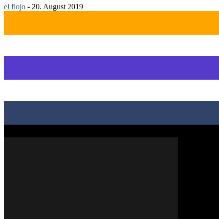
el flojo
-
20. August 2019