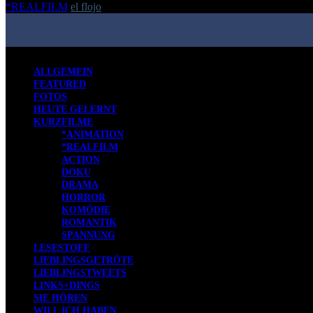
*REALFILM
el flojo
-
2. Juni 2022
ALLGEMEIN
FEATURED
FOTOS
HEUTE GELERNT
KURZFILME
*ANIMATION
*REALFILM
ACTION
DOKU
DRAMA
HORROR
KOMÖDIE
ROMANTIK
SPANNUNG
LESESTOFF
LIEBLINGSGETRÖTE
LIEBLINGSTWEETS
LINKS+DINGS
SIE HÖREN
WILL ICH HABEN