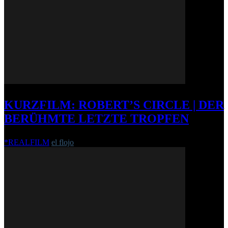
KURZFILM: ROBERT’S CIRCLE | DER
BERÜHMTE LETZTE TROPFEN
*REALFILM
el flojo
-
23. Oktober 2014