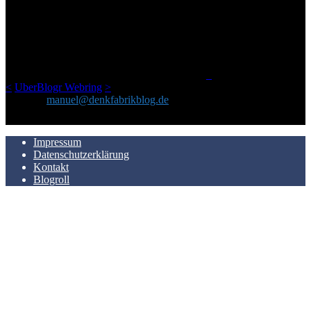
Ursprünglich vor über 25 Jahren mal dazu gedacht, den ganzen im
Netz gefundenen Kram, den ich meinen Freunden immer per Mail
geschickt habe, an einem Ort zu bündeln, ist das hier mit der Zeit zu
einem Blog geworden, das man auf dem Schirm haben sollte, wenn
man Kurzfilme mag und auch drumherum nichts gegen Fotos,
LinkTipps und gelegentlichen Kokolores hat.
_
<
UberBlogr Webring
>
Kontakt:
manuel@denkfabrikblog.de
AUCH HIER ZU FINDEN
Impressum
Datenschutzerklärung
Kontakt
Blogroll