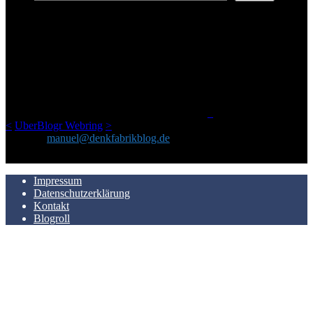
ÜBER DENKFABRIKBLOG
Ursprünglich vor über 25 Jahren mal dazu gedacht, den ganzen im
Netz gefundenen Kram, den ich meinen Freunden immer per Mail
geschickt habe, an einem Ort zu bündeln, ist das hier mit der Zeit zu
einem Blog geworden, das man auf dem Schirm haben sollte, wenn
man Kurzfilme mag und auch drumherum nichts gegen Fotos,
LinkTipps und gelegentlichen Kokolores hat.
_
<
UberBlogr Webring
>
Kontakt:
manuel@denkfabrikblog.de
AUCH HIER ZU FINDEN
Impressum
Datenschutzerklärung
Kontakt
Blogroll