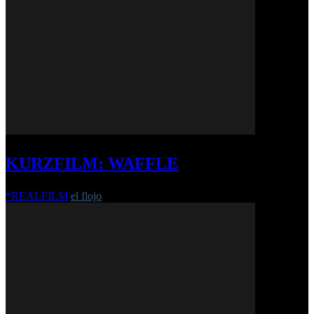
KURZFILM: WAFFLE
*REALFILM
el flojo
-
3. August 2020