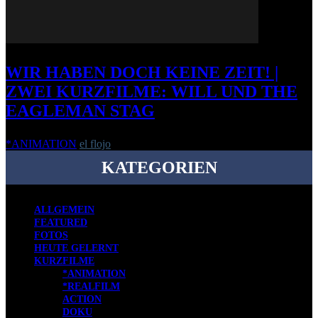
WIR HABEN DOCH KEINE ZEIT! |
ZWEI KURZFILME: WILL UND THE
EAGLEMAN STAG
*ANIMATION
el flojo
-
2. Juni 2012
KATEGORIEN
ALLGEMEIN
FEATURED
FOTOS
HEUTE GELERNT
KURZFILME
*ANIMATION
*REALFILM
ACTION
DOKU