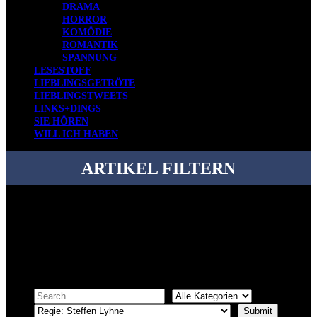
DRAMA
HORROR
KOMÖDIE
ROMANTIK
SPANNUNG
LESESTOFF
LIEBLINGSGETRÖTE
LIEBLINGSTWEETS
LINKS+DINGS
SIE HÖREN
WILL ICH HABEN
ARTIKEL FILTERN
Bei über 5200 Artikeln im Blog muss man manchmal ein bisschen
systematischer suchen.
Einfach eine Kategorie markieren, ein passendes Schlagwort
auswählen und suchen lassen.