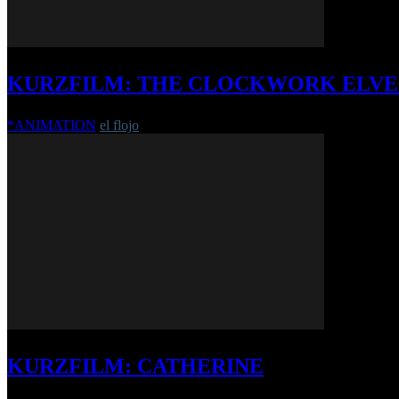
KURZFILM: THE CLOCKWORK ELVE
*ANIMATION
el flojo
-
9. Februar 2021
KURZFILM: CATHERINE