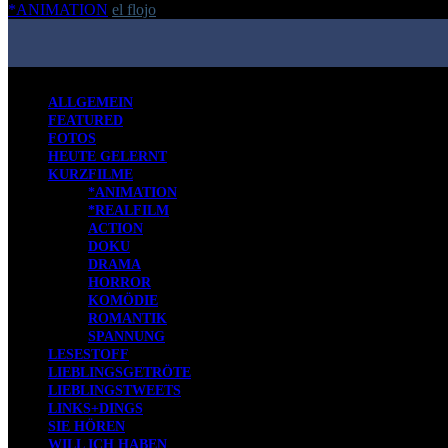
*ANIMATION
el flojo
-
7. Januar 2019
ALLGEMEIN
FEATURED
FOTOS
HEUTE GELERNT
KURZFILME
*ANIMATION
*REALFILM
ACTION
DOKU
DRAMA
HORROR
KOMÖDIE
ROMANTIK
SPANNUNG
LESESTOFF
LIEBLINGSGETRÖTE
LIEBLINGSTWEETS
LINKS+DINGS
SIE HÖREN
WILL ICH HABEN