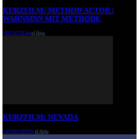
KURZFILM: METHOD ACTOR |
WAHNSINN MIT METHODE
*REALFILM
el flojo
-
24. Januar 2012
KURZFILM: NEVADA
*ANIMATION
el flojo
-
26. April 2019