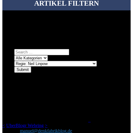
ARTIKEL FILTERN
Bei über 5200 Artikeln im Blog muss man manchmal ein bisschen
systematischer suchen.
Einfach eine Kategorie markieren, ein passendes Schlagwort
auswählen und suchen lassen.
ÜBER DENKFABRIKBLOG
Ursprünglich vor über 25 Jahren mal dazu gedacht, den ganzen im
Netz gefundenen Kram, den ich meinen Freunden immer per Mail
geschickt habe, an einem Ort zu bündeln, ist das hier mit der Zeit zu
einem Blog geworden, das man auf dem Schirm haben sollte, wenn
man Kurzfilme mag und auch drumherum nichts gegen Fotos,
LinkTipps und gelegentlichen Kokolores hat.
_
<
UberBlogr Webring
>
Kontakt:
manuel@denkfabrikblog.de