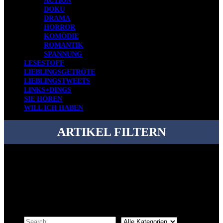
ACTION
DOKU
DRAMA
HORROR
KOMÖDIE
ROMANTIK
SPANNUNG
LESESTOFF
LIEBLINGSGETRÖTE
LIEBLINGSTWEETS
LINKS+DINGS
SIE HÖREN
WILL ICH HABEN
ARTIKEL FILTERN
Bei über 5200 Artikeln im Blog muss man manchmal ein bisschen
systematischer suchen.
Einfach eine Kategorie markieren, ein passendes Schlagwort
auswählen und suchen lassen.