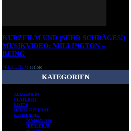
KURZFILM UND (SEHR SCHRÄGES!)
MUSIKVIDEO: MILLINGTON –
BEING
*REALFILM
el flojo
-
8. November 2016
KATEGORIEN
ALLGEMEIN
FEATURED
FOTOS
HEUTE GELERNT
KURZFILME
*ANIMATION
*REALFILM