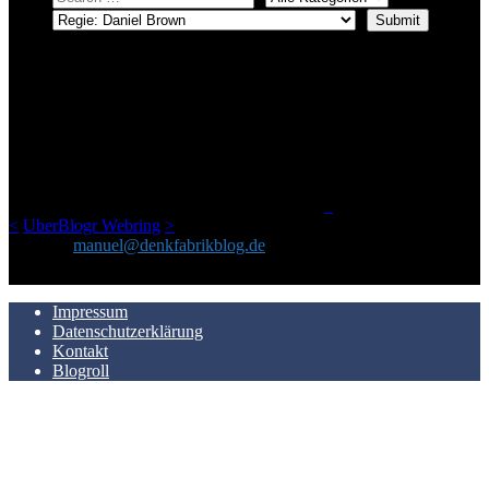
ÜBER DENKFABRIKBLOG
Ursprünglich vor über 25 Jahren mal dazu gedacht, den ganzen im
Netz gefundenen Kram, den ich meinen Freunden immer per Mail
geschickt habe, an einem Ort zu bündeln, ist das hier mit der Zeit zu
einem Blog geworden, das man auf dem Schirm haben sollte, wenn
man Kurzfilme mag und auch drumherum nichts gegen Fotos,
LinkTipps und gelegentlichen Kokolores hat.
_
<
UberBlogr Webring
>
Kontakt:
manuel@denkfabrikblog.de
AUCH HIER ZU FINDEN
Impressum
Datenschutzerklärung
Kontakt
Blogroll