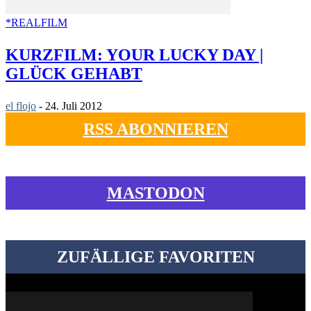
*REALFILM
KURZFILM: YOUR LUCKY DAY |
GLÜCK GEHABT
el flojo
-
24. Juli 2012
RSS ABONNIEREN
MASTODON
ZUFÄLLIGE FAVORITEN