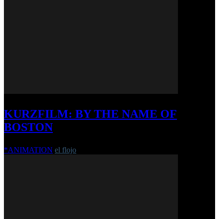
KURZFILM: BY THE NAME OF
BOSTON
*ANIMATION
el flojo
-
7. April 2017