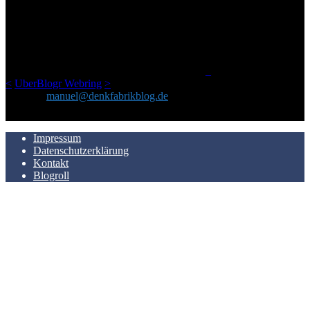
Ursprünglich vor über 25 Jahren mal dazu gedacht, den ganzen im
Netz gefundenen Kram, den ich meinen Freunden immer per Mail
geschickt habe, an einem Ort zu bündeln, ist das hier mit der Zeit zu
einem Blog geworden, das man auf dem Schirm haben sollte, wenn
man Kurzfilme mag und auch drumherum nichts gegen Fotos,
LinkTipps und gelegentlichen Kokolores hat.
_
<
UberBlogr Webring
>
Kontakt:
manuel@denkfabrikblog.de
AUCH HIER ZU FINDEN
Impressum
Datenschutzerklärung
Kontakt
Blogroll