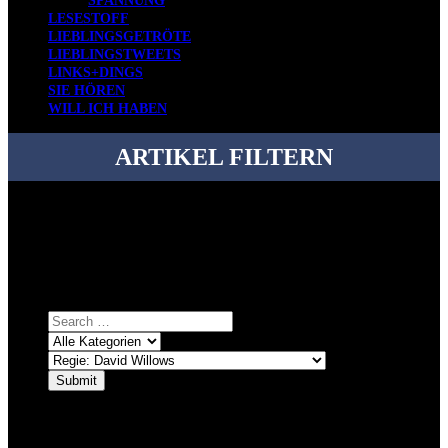
SPANNUNG
LESESTOFF
LIEBLINGSGETRÖTE
LIEBLINGSTWEETS
LINKS+DINGS
SIE HÖREN
WILL ICH HABEN
ARTIKEL FILTERN
Bei über 5200 Artikeln im Blog muss man manchmal ein bisschen
systematischer suchen.
Einfach eine Kategorie markieren, ein passendes Schlagwort
auswählen und suchen lassen.
ÜBER DENKFABRIKBLOG