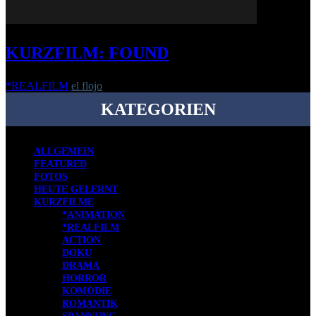
KURZFILM: FOUND
*REALFILM
el flojo
-
18. Juli 2017
KATEGORIEN
ALLGEMEIN
FEATURED
FOTOS
HEUTE GELERNT
KURZFILME
*ANIMATION
*REALFILM
ACTION
DOKU
DRAMA
HORROR
KOMÖDIE
ROMANTIK