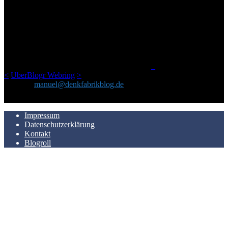
ÜBER DENKFABRIKBLOG
Ursprünglich vor über 25 Jahren mal dazu gedacht, den ganzen im
Netz gefundenen Kram, den ich meinen Freunden immer per Mail
geschickt habe, an einem Ort zu bündeln, ist das hier mit der Zeit zu
einem Blog geworden, das man auf dem Schirm haben sollte, wenn
man Kurzfilme mag und auch drumherum nichts gegen Fotos,
LinkTipps und gelegentlichen Kokolores hat.
_
<
UberBlogr Webring
>
Kontakt:
manuel@denkfabrikblog.de
AUCH HIER ZU FINDEN
Impressum
Datenschutzerklärung
Kontakt
Blogroll