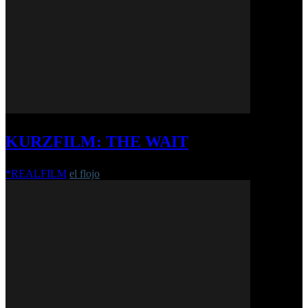
KURZFILM: THE WAIT
*REALFILM
el flojo
-
8. April 2019