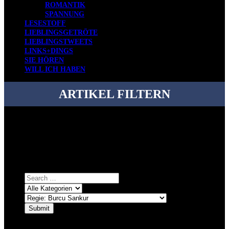
ROMANTIK
SPANNUNG
LESESTOFF
LIEBLINGSGETRÖTE
LIEBLINGSTWEETS
LINKS+DINGS
SIE HÖREN
WILL ICH HABEN
ARTIKEL FILTERN
Bei über 5200 Artikeln im Blog muss man manchmal ein bisschen
systematischer suchen.
Einfach eine Kategorie markieren, ein passendes Schlagwort
auswählen und suchen lassen.