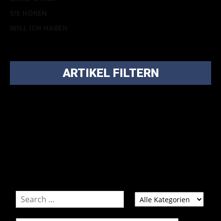
SIE HÖREN
WILL ICH HABEN
ARTIKEL FILTERN
Bei über 5200 Artikeln im Blog muss man manchmal ein
bisschen systematischer suchen.
Einfach eine Kategorie markieren, ein passendes Schlagwort
auswählen und suchen lassen.