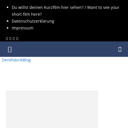
Du willst deinen Kurzfilm hier sehen? / Want to see your
short film here?
Datenschutzerklärung
Impressum
DenkfabrikBlog
SCHLAGWORT: REGIE: ARTURO
PEREZ JR.