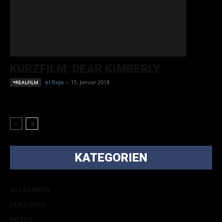
KURZFILM: DEAR KIMBERLY
el flojo
-
15. Januar 2018
*REALFILM
KATEGORIEN
ALLGEMEIN
FEATURED
FOTOS