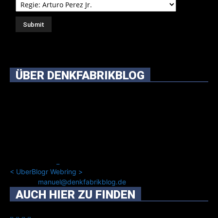
ÜBER DENKFABRIKBLOG
Ursprünglich vor über 25 Jahren mal dazu gedacht, den
ganzen im Netz gefundenen Kram, den ich meinen Freunden
immer per Mail geschickt habe, an einem Ort zu bündeln, ist
das hier mit der Zeit zu einem Blog geworden, das man auf
dem Schirm haben sollte, wenn man Kurzfilme mag und auch
drumherum nichts gegen Fotos, LinkTipps und gelegentlichen
Kokolores hat.
_
<
UberBlogr Webring
>
Kontakt:
manuel@denkfabrikblog.de
AUCH HIER ZU FINDEN