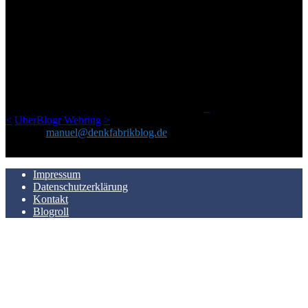
ÜBER DENKFABRIKBLOG
Ursprünglich vor über 25 Jahren mal dazu gedacht, den ganzen im
Netz gefundenen Kram, den ich meinen Freunden immer per Mail
geschickt habe, an einem Ort zu bündeln, ist das hier mit der Zeit zu
einem Blog geworden, das man auf dem Schirm haben sollte, wenn
man Kurzfilme mag und auch drumherum nichts gegen Fotos,
LinkTipps und gelegentlichen Kokolores hat.
_
<
UberBlogr Webring
>
Kontakt:
manuel@denkfabrikblog.de
AUCH HIER ZU FINDEN
Impressum
Datenschutzerklärung
Kontakt
Blogroll