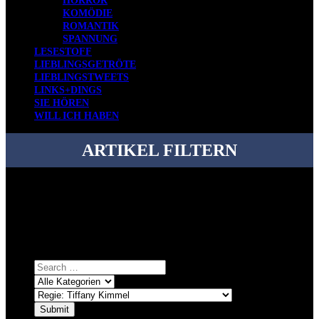
HORROR
KOMÖDIE
ROMANTIK
SPANNUNG
LESESTOFF
LIEBLINGSGETRÖTE
LIEBLINGSTWEETS
LINKS+DINGS
SIE HÖREN
WILL ICH HABEN
ARTIKEL FILTERN
Bei über 5200 Artikeln im Blog muss man manchmal ein bisschen
systematischer suchen.
Einfach eine Kategorie markieren, ein passendes Schlagwort
auswählen und suchen lassen.