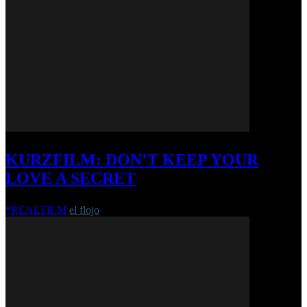
KURZFILM: DON’T KEEP YOUR
LOVE A SECRET
*REALFILM
el flojo
-
28. Februar 2018