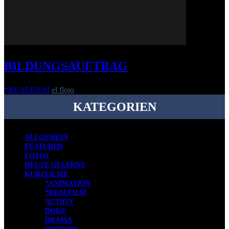
BILDUNGSAUFTRAG
*REALFILM
el flojo
-
8. April 2010
KATEGORIEN
ALLGEMEIN
FEATURED
FOTOS
HEUTE GELERNT
KURZFILME
*ANIMATION
*REALFILM
ACTION
DOKU
DRAMA