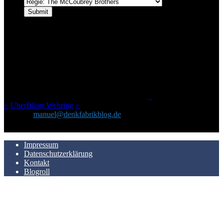
ÜBER DENKFABRIKBLOG
Ursprünglich vor über 25 Jahren mal dazu gedacht, den ganzen im
Netz gefundenen Kram, den ich meinen Freunden immer per Mail
geschickt habe, an einem Ort zu bündeln, ist das hier mit der Zeit zu
einem Blog geworden, das man auf dem Schirm haben sollte, wenn
man Kurzfilme mag und auch drumherum nichts gegen Fotos,
LinkTipps und gelegentlichen Kokolores hat.
_
<
UberBlogr Webring
>
Kontakt:
manuel@denkfabrikblog.de
AUCH HIER ZU FINDEN
Impressum
Datenschutzerklärung
Kontakt
Blogroll