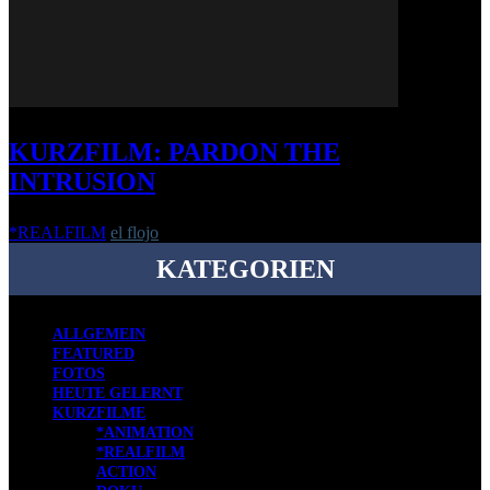
KURZFILM: PARDON THE
INTRUSION
*REALFILM
el flojo
-
26. April 2016
KATEGORIEN
ALLGEMEIN
FEATURED
FOTOS
HEUTE GELERNT
KURZFILME
*ANIMATION
*REALFILM
ACTION