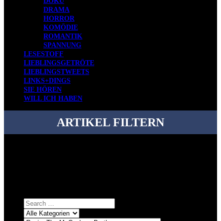
DOKU
DRAMA
HORROR
KOMÖDIE
ROMANTIK
SPANNUNG
LESESTOFF
LIEBLINGSGETRÖTE
LIEBLINGSTWEETS
LINKS+DINGS
SIE HÖREN
WILL ICH HABEN
ARTIKEL FILTERN
Bei über 5200 Artikeln im Blog muss man manchmal ein bisschen
systematischer suchen.
Einfach eine Kategorie markieren, ein passendes Schlagwort
auswählen und suchen lassen.