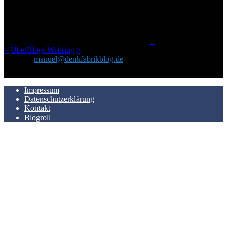
Netz gefundenen Kram, den ich meinen Freunden immer per Mail
geschickt habe, an einem Ort zu bündeln, ist das hier mit der Zeit zu
einem Blog geworden, das man auf dem Schirm haben sollte, wenn
man Kurzfilme mag und auch drumherum nichts gegen Fotos,
LinkTipps und gelegentlichen Kokolores hat.
_
<
UberBlogr Webring
>
Kontakt:
manuel@denkfabrikblog.de
AUCH HIER ZU FINDEN
Impressum
Datenschutzerklärung
Kontakt
Blogroll