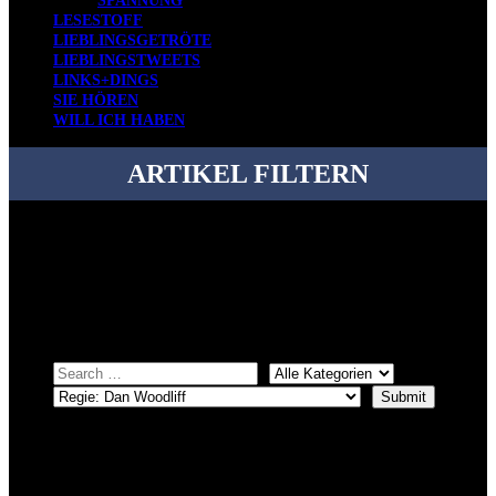
SPANNUNG
LESESTOFF
LIEBLINGSGETRÖTE
LIEBLINGSTWEETS
LINKS+DINGS
SIE HÖREN
WILL ICH HABEN
ARTIKEL FILTERN
Bei über 5200 Artikeln im Blog muss man manchmal ein bisschen
systematischer suchen.
Einfach eine Kategorie markieren, ein passendes Schlagwort
auswählen und suchen lassen.
ÜBER DENKFABRIKBLOG
Ursprünglich vor über 25 Jahren mal dazu gedacht, den ganzen im