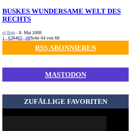
BUSKES WUNDERSAME WELT DES
RECHTS
el flojo
-
8. Mai 2008
1
...
63
64
65
...
68
Seite 64 von 68
RSS ABONNIEREN
MASTODON
ZUFÄLLIGE FAVORITEN