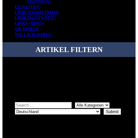
SPANNUNG
LESESTOFF
LIEBLINGSGETRÖTE
LIEBLINGSTWEETS
LINKS+DINGS
SIE HÖREN
WILL ICH HABEN
ARTIKEL FILTERN
Bei über 5200 Artikeln im Blog muss man manchmal ein bisschen
systematischer suchen.
Einfach eine Kategorie markieren, ein passendes Schlagwort
auswählen und suchen lassen.
ÜBER DENKFABRIKBLOG
Ursprünglich vor über 25 Jahren mal dazu gedacht, den ganzen im