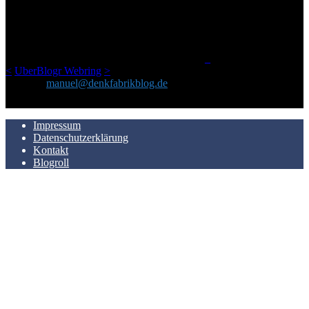
Netz gefundenen Kram, den ich meinen Freunden immer per Mail
geschickt habe, an einem Ort zu bündeln, ist das hier mit der Zeit zu
einem Blog geworden, das man auf dem Schirm haben sollte, wenn
man Kurzfilme mag und auch drumherum nichts gegen Fotos,
LinkTipps und gelegentlichen Kokolores hat.
_
<
UberBlogr Webring
>
Kontakt:
manuel@denkfabrikblog.de
AUCH HIER ZU FINDEN
Impressum
Datenschutzerklärung
Kontakt
Blogroll