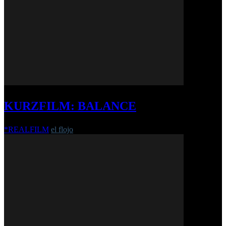
KURZFILM: BALANCE
*REALFILM
el flojo
-
4. Oktober 2017