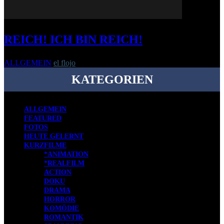
REICH! ICH BIN REICH!
ALLGEMEIN
el flojo
-
3. Dezember 2008
KATEGORIEN
ALLGEMEIN
FEATURED
FOTOS
HEUTE GELERNT
KURZFILME
*ANIMATION
*REALFILM
ACTION
DOKU
DRAMA
HORROR
KOMÖDIE
ROMANTIK