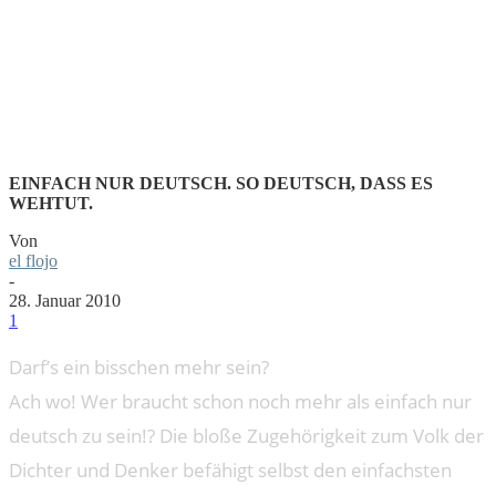
DEUTSCH.
EINFACH NUR DEUTSCH. SO DEUTSCH, DASS ES
WEHTUT.
Von
el flojo
-
28. Januar 2010
1
Darf’s ein bisschen mehr sein?
Ach wo! Wer braucht schon noch mehr als einfach nur
deutsch zu sein!? Die bloße Zugehörigkeit zum Volk der
Dichter und Denker befähigt selbst den einfachsten