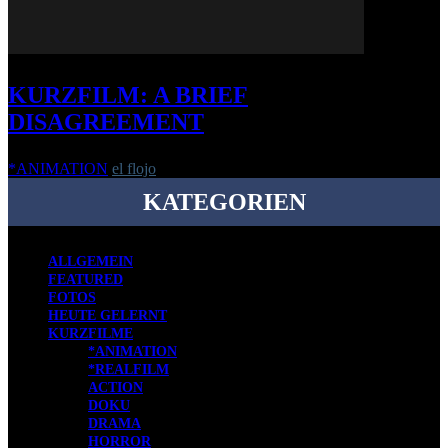
KURZFILM: A BRIEF
DISAGREEMENT
*ANIMATION
el flojo
-
10. Oktober 2022
KATEGORIEN
ALLGEMEIN
FEATURED
FOTOS
HEUTE GELERNT
KURZFILME
*ANIMATION
*REALFILM
ACTION
DOKU
DRAMA
HORROR