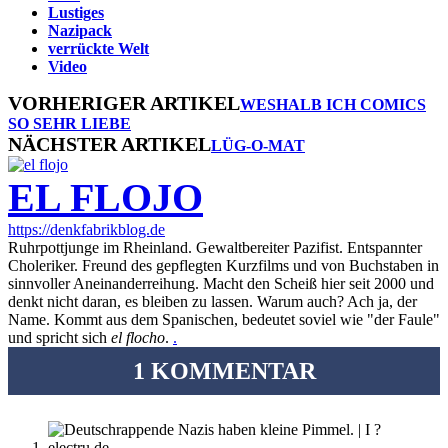
Lustiges
Nazipack
verrückte Welt
Video
VORHERIGER ARTIKEL
WESHALB ICH COMICS
SO SEHR LIEBE
NÄCHSTER ARTIKEL
LÜG-O-MAT
EL FLOJO
https://denkfabrikblog.de
Ruhrpottjunge im Rheinland. Gewaltbereiter Pazifist. Entspannter
Choleriker. Freund des gepflegten Kurzfilms und von Buchstaben in
sinnvoller Aneinanderreihung. Macht den Scheiß hier seit 2000 und
denkt nicht daran, es bleiben zu lassen. Warum auch? Ach ja, der
Name. Kommt aus dem Spanischen, bedeutet soviel wie "der Faule"
und spricht sich
el flocho
.
.
1 KOMMENTAR