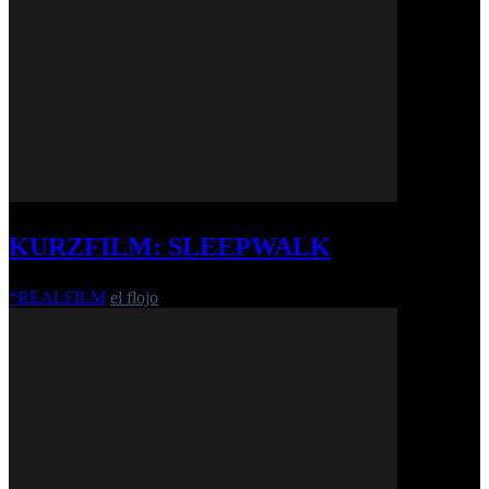
KURZFILM: SLEEPWALK
*REALFILM
el flojo
-
3. Juni 2020