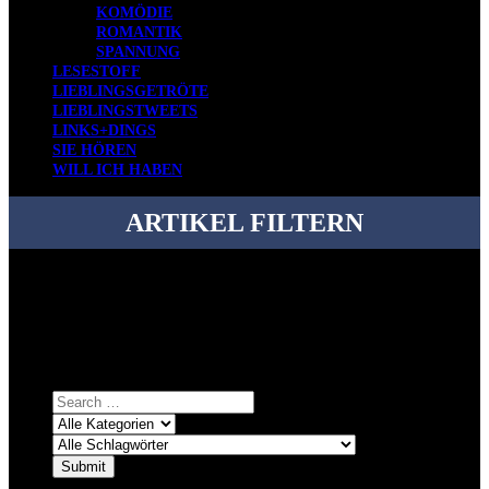
KOMÖDIE
ROMANTIK
SPANNUNG
LESESTOFF
LIEBLINGSGETRÖTE
LIEBLINGSTWEETS
LINKS+DINGS
SIE HÖREN
WILL ICH HABEN
ARTIKEL FILTERN
Bei über 5200 Artikeln im Blog muss man manchmal ein bisschen
systematischer suchen.
Einfach eine Kategorie markieren, ein passendes Schlagwort
auswählen und suchen lassen.