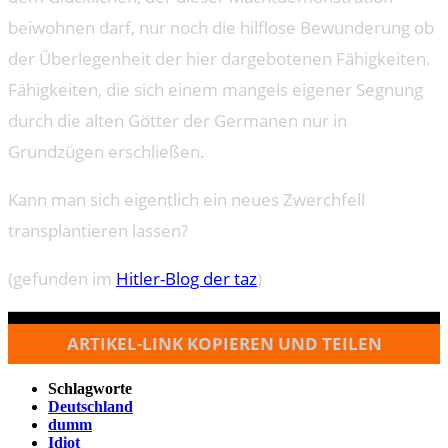
beiwohnen darf, nur noch die hilflose Bewunderung ob
der Überlegenheit der hier dargebotenen Fähigkeiten.
Fähigkeiten, die sich einem mangels eigener Segnung
durch die alten Götter der Germanen nur in
Grundzügen erschließen.
Kann man sich eigentlich ein neues Zwerchfell
transplantieren lassen?
(gefunden im
Hitler-Blog der taz
)
ARTIKEL-LINK KOPIEREN UND TEILEN
Schlagworte
Deutschland
dumm
Idiot