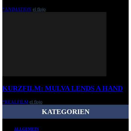
*ANIMATION
el flojo
-
6. Februar 2019
KURZFILM: MULVA LENDS A HAND
*REALFILM
el flojo
-
22. August 2016
KATEGORIEN
ALLGEMEIN