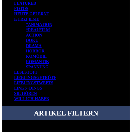
FEATURED
FOTOS
HEUTE GELERNT
KURZFILME
*ANIMATION
*REALFILM
ACTION
DOKU
DRAMA
HORROR
KOMÖDIE
ROMANTIK
SPANNUNG
LESESTOFF
LIEBLINGSGETRÖTE
LIEBLINGSTWEETS
LINKS+DINGS
SIE HÖREN
WILL ICH HABEN
ARTIKEL FILTERN
Bei über 5200 Artikeln im Blog muss man manchmal ein bisschen