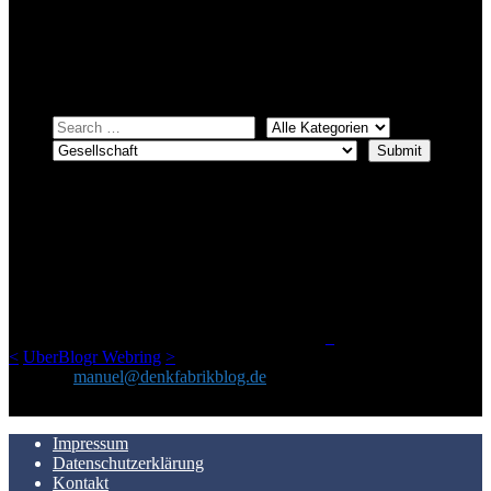
systematischer suchen.
Einfach eine Kategorie markieren, ein passendes Schlagwort
auswählen und suchen lassen.
ÜBER DENKFABRIKBLOG
Ursprünglich vor über 25 Jahren mal dazu gedacht, den ganzen im
Netz gefundenen Kram, den ich meinen Freunden immer per Mail
geschickt habe, an einem Ort zu bündeln, ist das hier mit der Zeit zu
einem Blog geworden, das man auf dem Schirm haben sollte, wenn
man Kurzfilme mag und auch drumherum nichts gegen Fotos,
LinkTipps und gelegentlichen Kokolores hat.
_
<
UberBlogr Webring
>
Kontakt:
manuel@denkfabrikblog.de
AUCH HIER ZU FINDEN
Impressum
Datenschutzerklärung
Kontakt