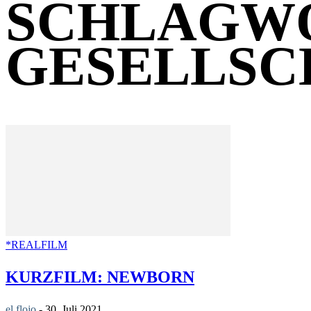
SCHLAGW
GESELLSC
*REALFILM
KURZFILM: NEWBORN
el flojo
-
30. Juli 2021