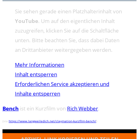
Sie sehen gerade einen Platzhalterinhalt von
YouTube
. Um auf den eigentlichen Inhalt
zuzugreifen, klicken Sie auf die Schaltfläche
unten. Bitte beachten Sie, dass dabei Daten
an Drittanbieter weitergegeben werden.
Mehr Informationen
Inhalt entsperren
Erforderlichen Service akzeptieren und
Inhalte entsperren
Bench
ist ein Kurzfilm von
Rich Webber
.
(via
https://www.langweiledich.net/claymation-kurzfilm-bench/
)