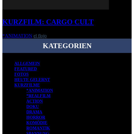
KURZFILM: CARGO CULT
*ANIMATION
el flojo
-
12. Oktober 2017
KATEGORIEN
ALLGEMEIN
FEATURED
FOTOS
HEUTE GELERNT
KURZFILME
*ANIMATION
*REALFILM
ACTION
DOKU
DRAMA
HORROR
KOMÖDIE
ROMANTIK
SPANNUNG