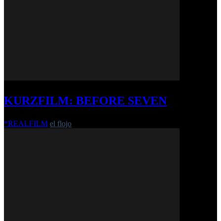
KURZFILM: BEFORE SEVEN
*REALFILM
el flojo
-
24. November 2022