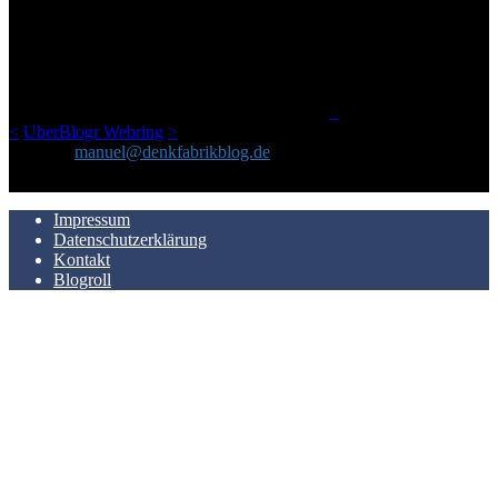
Ursprünglich vor über 25 Jahren mal dazu gedacht, den ganzen im
Netz gefundenen Kram, den ich meinen Freunden immer per Mail
geschickt habe, an einem Ort zu bündeln, ist das hier mit der Zeit zu
einem Blog geworden, das man auf dem Schirm haben sollte, wenn
man Kurzfilme mag und auch drumherum nichts gegen Fotos,
LinkTipps und gelegentlichen Kokolores hat.
_
<
UberBlogr Webring
>
Kontakt:
manuel@denkfabrikblog.de
AUCH HIER ZU FINDEN
Impressum
Datenschutzerklärung
Kontakt
Blogroll