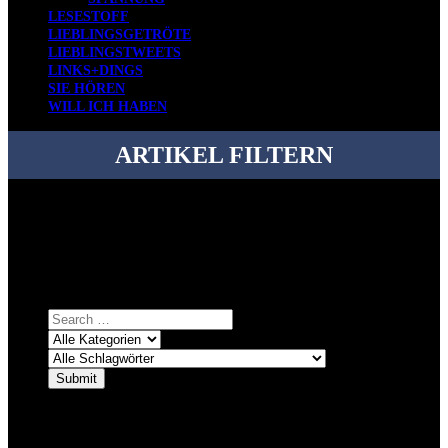
LESESTOFF
LIEBLINGSGETRÖTE
LIEBLINGSTWEETS
LINKS+DINGS
SIE HÖREN
WILL ICH HABEN
ARTIKEL FILTERN
Bei über 5200 Artikeln im Blog muss man manchmal ein bisschen
systematischer suchen.
Einfach eine Kategorie markieren, ein passendes Schlagwort
auswählen und suchen lassen.
ÜBER DENKFABRIKBLOG