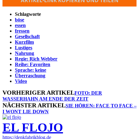
ARTIKEL-LINK KOPIEREN UND TEILEN
Schlagworte
böse
essen
fressen
Gesellschaft
Kurzfilm
Lustiges
Nahrung
Regie: Rich Webber
Reihe: Favoriten
Sprache: keine
Überraschung
Video
VORHERIGER ARTIKEL
FOTO: DER
WASSERHAHN AM ENDE DER ZEIT
NÄCHSTER ARTIKEL
SIE HÖREN: FACE TO FACE –
I WONT LIE DOWN
EL FLOJO
https://denkfabrikblog.de