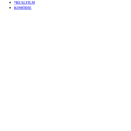
*REALFILM
KOMÖDIE
KURZFILM
I WILL
DESPISE
YOU