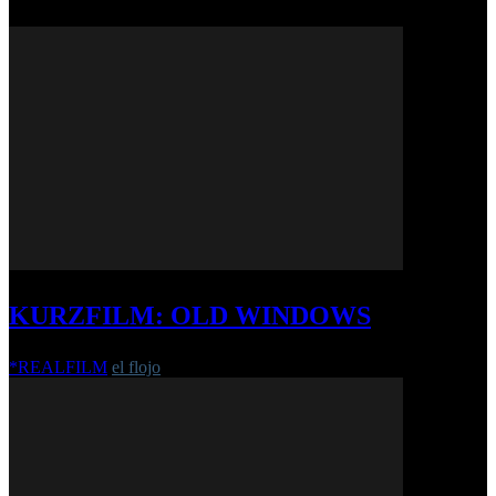
KURZFILM: OLD WINDOWS
*REALFILM
el flojo
-
16. Februar 2023