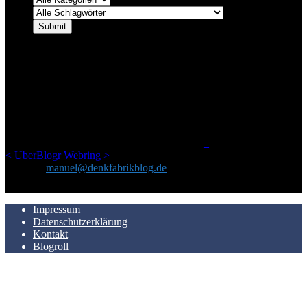
ÜBER DENKFABRIKBLOG
Ursprünglich vor über 25 Jahren mal dazu gedacht, den ganzen im
Netz gefundenen Kram, den ich meinen Freunden immer per Mail
geschickt habe, an einem Ort zu bündeln, ist das hier mit der Zeit zu
einem Blog geworden, das man auf dem Schirm haben sollte, wenn
man Kurzfilme mag und auch drumherum nichts gegen Fotos,
LinkTipps und gelegentlichen Kokolores hat.
_
<
UberBlogr Webring
>
Kontakt:
manuel@denkfabrikblog.de
AUCH HIER ZU FINDEN
Impressum
Datenschutzerklärung
Kontakt
Blogroll