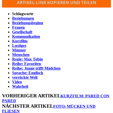
ARTIKEL-LINK KOPIEREN UND TEILEN
Schlagworte
Beziehungen
Beziehungsbeginn
Frauen
Gesellschaft
Kommunikation
Kurzfilm
Lustiges
Männer
Menschen
Regie: Max Tobin
Reihe: Favoriten
Reihe: Junge trifft Mädchen
Sprache: Englisch
verrückte Welt
Video
Wahrheit
VORHERIGER ARTIKEL
KURZFILM: PARED CON
PARED
NÄCHSTER ARTIKEL
FOTO: MÜCKEN UND
FLIESEN