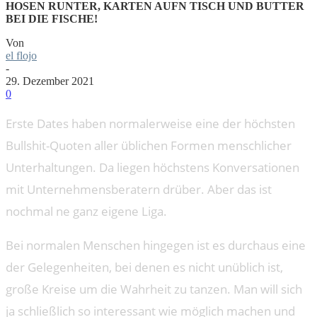
HOSEN RUNTER, KARTEN AUFN TISCH UND BUTTER
BEI DIE FISCHE!
Von
el flojo
-
29. Dezember 2021
0
Erste Dates haben normalerweise eine der höchsten
Bullshit-Quoten aller üblichen Formen menschlicher
Unterhaltungen. Da liegen höchstens Konversationen
mit Unternehmensberatern drüber. Aber das ist
nochmal ne ganz eigene Liga.
Bei normalen Menschen hingegen ist es durchaus eine
der Gelegenheiten, bei denen es nicht unüblich ist,
große Kreise um die Wahrheit zu tanzen. Man will sich
ja schließlich so interessant wie möglich machen und