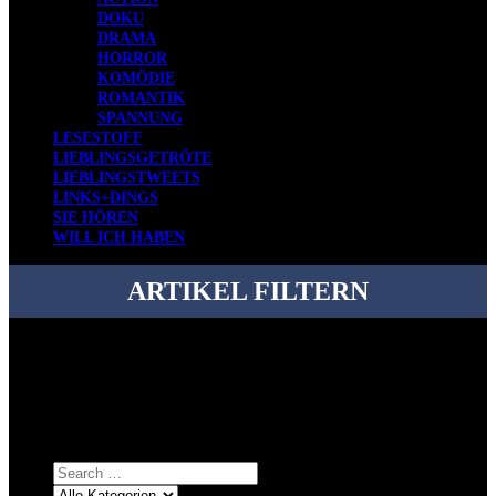
DOKU
DRAMA
HORROR
KOMÖDIE
ROMANTIK
SPANNUNG
LESESTOFF
LIEBLINGSGETRÖTE
LIEBLINGSTWEETS
LINKS+DINGS
SIE HÖREN
WILL ICH HABEN
ARTIKEL FILTERN
Bei über 5200 Artikeln im Blog muss man manchmal ein bisschen
systematischer suchen.
Einfach eine Kategorie markieren, ein passendes Schlagwort
auswählen und suchen lassen.