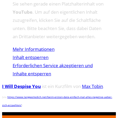
Sie sehen gerade einen Platzhalterinhalt von
YouTube
. Um auf den eigentlichen Inhalt
zuzugreifen, klicken Sie auf die Schaltfläche
unten. Bitte beachten Sie, dass dabei Daten
an Drittanbieter weitergegeben werden.
Mehr Informationen
Inhalt entsperren
Erforderlichen Service akzeptieren und
Inhalte entsperren
I Will Despise You
ist ein Kurzfilm von
Max Tobin
.
(via
https://www.langweiledich.net/beim-ersten-date-einfach-mal-alles-negative-ueber-
sich-erzaehlen/
)