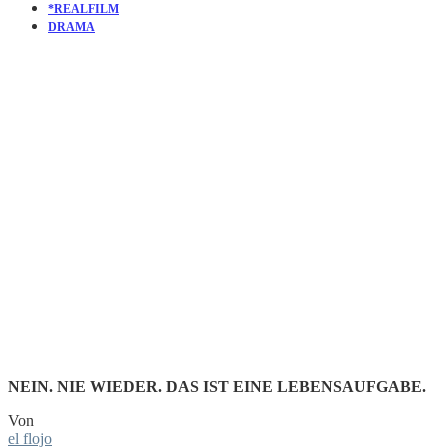
*REALFILM
DRAMA
KURZFILM
THE LONG
GOODBYE
NEIN. NIE WIEDER. DAS IST EINE LEBENSAUFGABE.
Von
el flojo