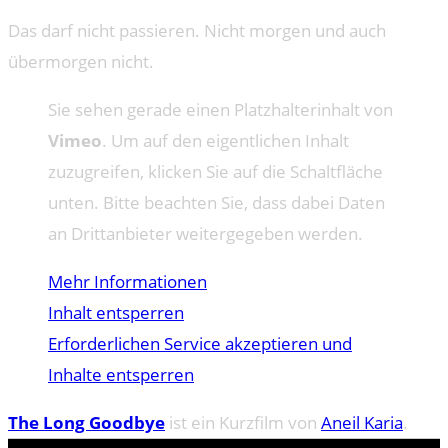
Das darf nicht passieren. Nicht morgen und auch
übermorgen nicht.
Sie sehen gerade einen Platzhalterinhalt von
Vimeo
. Um auf den eigentlichen Inhalt
zuzugreifen, klicken Sie auf die Schaltfläche
unten. Bitte beachten Sie, dass dabei Daten
an Drittanbieter weitergegeben werden.
Mehr Informationen
Inhalt entsperren
Erforderlichen Service akzeptieren und
Inhalte entsperren
The Long Goodbye
ist ein Kurzfilm von
Aneil Karia
.