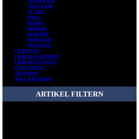
*ANIMATION
*REALFILM
ACTION
DOKU
DRAMA
HORROR
KOMÖDIE
ROMANTIK
SPANNUNG
LESESTOFF
LIEBLINGSGETRÖTE
LIEBLINGSTWEETS
LINKS+DINGS
SIE HÖREN
WILL ICH HABEN
ARTIKEL FILTERN
Bei über 5200 Artikeln im Blog muss man manchmal ein bisschen
systematischer suchen.
Einfach eine Kategorie markieren, ein passendes Schlagwort
auswählen und suchen lassen.