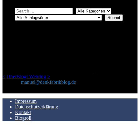
ÜBER DENKFABRIKBLOG
Ursprünglich vor über 25 Jahren mal dazu gedacht, den ganzen im
Netz gefundenen Kram, den ich meinen Freunden immer per Mail
geschickt habe, an einem Ort zu bündeln, ist das hier mit der Zeit zu
einem Blog geworden, das man auf dem Schirm haben sollte, wenn
man Kurzfilme mag und auch drumherum nichts gegen Fotos,
LinkTipps und gelegentlichen Kokolores hat.
_
<
UberBlogr Webring
>
Kontakt:
manuel@denkfabrikblog.de
AUCH HIER ZU FINDEN
Impressum
Datenschutzerklärung
Kontakt
Blogroll