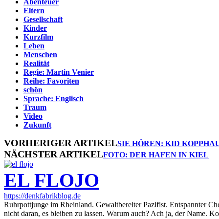
Abenteuer
Eltern
Gesellschaft
Kinder
Kurzfilm
Leben
Menschen
Realität
Regie: Martin Venier
Reihe: Favoriten
schön
Sprache: Englisch
Traum
Video
Zukunft
VORHERIGER ARTIKEL
SIE HÖREN: KID KOPPHA
NÄCHSTER ARTIKEL
FOTO: DER HAFEN IN KIEL
EL FLOJO
https://denkfabrikblog.de
Ruhrpottjunge im Rheinland. Gewaltbereiter Pazifist. Entspannter Ch
nicht daran, es bleiben zu lassen. Warum auch? Ach ja, der Name. K