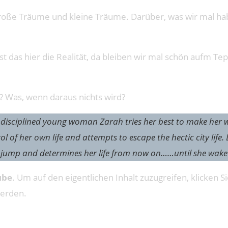
oße Träume und kleine Träume. Darüber, was wir mal hab
 ist das hier die Realität, da bleiben wir mal schön aufm
? Was, wenn daraus nichts wird?
 disciplined young woman Zarah tries her best to make her wa
rol of her own life and attempts to escape the hectic city li
the jump and determines her life from now on……until she wak
ube
. Um auf den eigentlichen Inhalt zuzugreifen, klicken Si
werden.