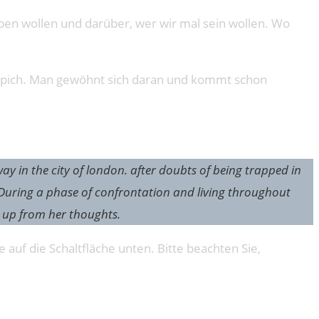
en wollen und darüber, wer wir mal sein wollen. Wo
 Teppich. Man gewöhnt sich daran und kommt schon
y in the city of london. after doubts of being trapped in
fe. During a phase of confrontation and living throughout
e up from her thoughts.
e auf die Schaltfläche unten. Bitte beachten Sie,