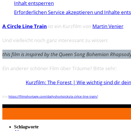
Inhalt entsperren
Erforderlichen Service akzeptieren und Inhalte ent
A Circle Line Train
ist ein Kurzfilm von
Martin Venier
.
Und vielleicht noch ganz interessant zu wissen:
this film is inspired by the Queen Song Bohemian Rhapsod
Ein anderer schöner Film über Träume? Bitte sehr:
Kurzfilm: The Forest | Wie wichtig sind dir de
(via
https://filmshortage.com/dailyshortpicks/a-cirlce-line-train/
)
Schlagworte