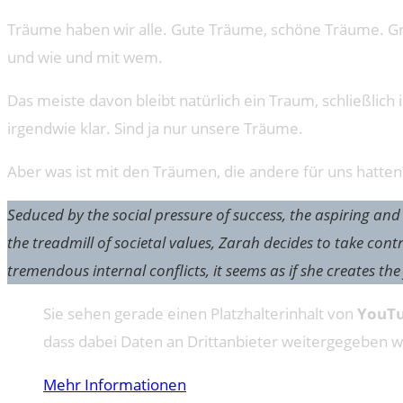
Träume haben wir alle. Gute Träume, schöne Träume. Gr
und wie und mit wem.
Das meiste davon bleibt natürlich ein Traum, schließlich
irgendwie klar. Sind ja nur unsere Träume.
Aber was ist mit den Träumen, die andere für uns hatten
Seduced by the social pressure of success, the aspiring and
the treadmill of societal values, Zarah decides to take cont
tremendous internal conflicts, it seems as if she creates 
Sie sehen gerade einen Platzhalterinhalt von
YouT
dass dabei Daten an Drittanbieter weitergegeben 
Mehr Informationen