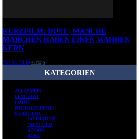
KURZFILM: DUST | MANCHE
MÄRCHEN HABEN EINEN WAHREN
KERN
*REALFILM
el flojo
-
14. August 2014
KATEGORIEN
ALLGEMEIN
FEATURED
FOTOS
HEUTE GELERNT
KURZFILME
*ANIMATION
*REALFILM
ACTION
DOKU