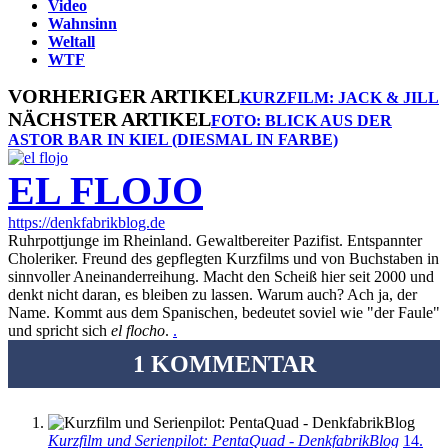
Video
Wahnsinn
Weltall
WTF
VORHERIGER ARTIKEL
KURZFILM: JACK & JILL
NÄCHSTER ARTIKEL
FOTO: BLICK AUS DER
ASTOR BAR IN KIEL (DIESMAL IN FARBE)
EL FLOJO
https://denkfabrikblog.de
Ruhrpottjunge im Rheinland. Gewaltbereiter Pazifist. Entspannter
Choleriker. Freund des gepflegten Kurzfilms und von Buchstaben in
sinnvoller Aneinanderreihung. Macht den Scheiß hier seit 2000 und
denkt nicht daran, es bleiben zu lassen. Warum auch? Ach ja, der
Name. Kommt aus dem Spanischen, bedeutet soviel wie "der Faule"
und spricht sich
el flocho
.
.
1 KOMMENTAR
Kurzfilm und Serienpilot: PentaQuad - DenkfabrikBlog
14.