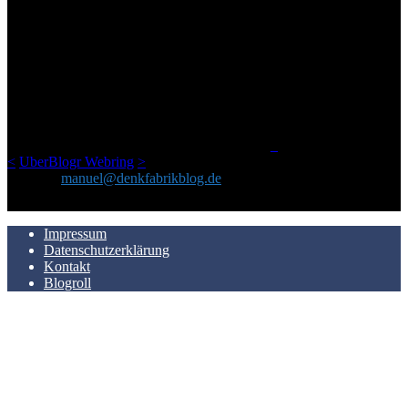
ÜBER DENKFABRIKBLOG
Ursprünglich vor über 25 Jahren mal dazu gedacht, den ganzen im
Netz gefundenen Kram, den ich meinen Freunden immer per Mail
geschickt habe, an einem Ort zu bündeln, ist das hier mit der Zeit zu
einem Blog geworden, das man auf dem Schirm haben sollte, wenn
man Kurzfilme mag und auch drumherum nichts gegen Fotos,
LinkTipps und gelegentlichen Kokolores hat.
_
<
UberBlogr Webring
>
Kontakt:
manuel@denkfabrikblog.de
AUCH HIER ZU FINDEN
Impressum
Datenschutzerklärung
Kontakt
Blogroll