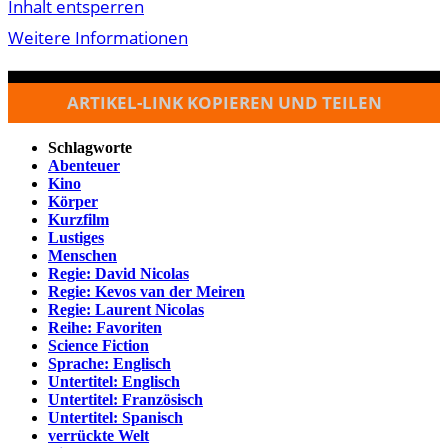
Inhalt entsperren
Weitere Informationen
ARTIKEL-LINK KOPIEREN UND TEILEN
Schlagworte
Abenteuer
Kino
Körper
Kurzfilm
Lustiges
Menschen
Regie: David Nicolas
Regie: Kevos van der Meiren
Regie: Laurent Nicolas
Reihe: Favoriten
Science Fiction
Sprache: Englisch
Untertitel: Englisch
Untertitel: Französisch
Untertitel: Spanisch
verrückte Welt