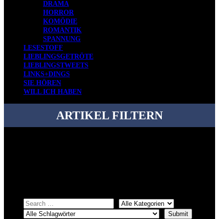
DRAMA
HORROR
KOMÖDIE
ROMANTIK
SPANNUNG
LESESTOFF
LIEBLINGSGETRÖTE
LIEBLINGSTWEETS
LINKS+DINGS
SIE HÖREN
WILL ICH HABEN
ARTIKEL FILTERN
Bei über 5200 Artikeln im Blog muss man manchmal ein bisschen
systematischer suchen.
Einfach eine Kategorie markieren, ein passendes Schlagwort
auswählen und suchen lassen.