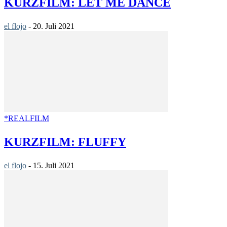
KURZFILM: LET ME DANCE
el flojo
-
20. Juli 2021
*REALFILM
KURZFILM: FLUFFY
el flojo
-
15. Juli 2021