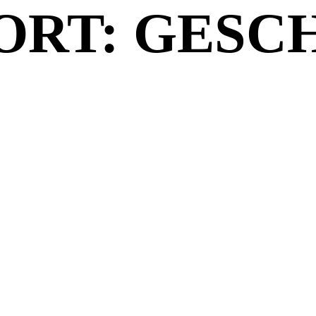
RT: GESC