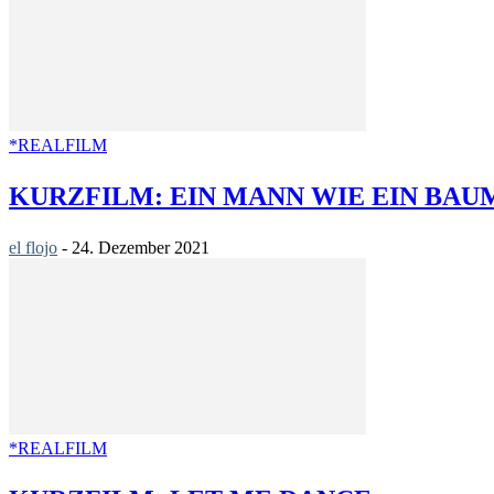
*REALFILM
KURZFILM: EIN MANN WIE EIN BAU
el flojo
-
24. Dezember 2021
*REALFILM