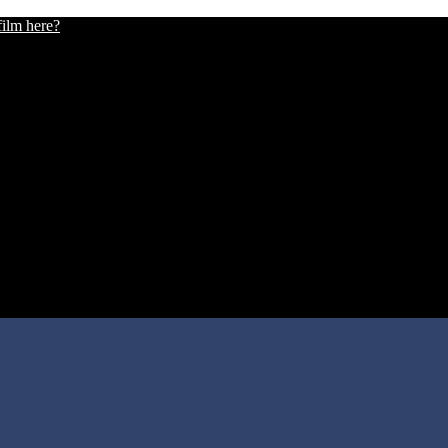
film here?