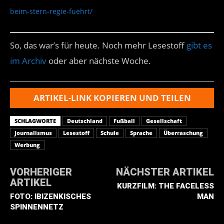
beim-stern-regie-fuehrt/
So, das war’s für heute. Noch mehr Lesestoff
gibt es
im Archiv
oder aber nächste Woche.
ARTIKEL-LINK KOPIEREN UND TEILEN
SCHLAGWORTE
Deutschland
Fußball
Gesellschaft
Journalismus
Lesestoff
Schule
Sprache
Überraschung
Werbung
VORHERIGER
NÄCHSTER ARTIKEL
ARTIKEL
KURZFILM: THE FACELESS
FOTO: IBIZENKISCHES
MAN
SPINNENNETZ