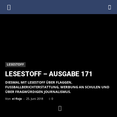
DenkfabrikBlog
LESESTOFF
LESESTOFF – AUSGABE 171
DIESMAL MIT LESESTOFF ÜBER FLAGGEN,
FUSSBALLBERICHTERSTATTUNG, WERBUNG AN SCHULEN UND Ü
BER FRAGWÜRDIGEN JOURNALISMUS.
Von
el flojo
-
25. Juni 2018
0