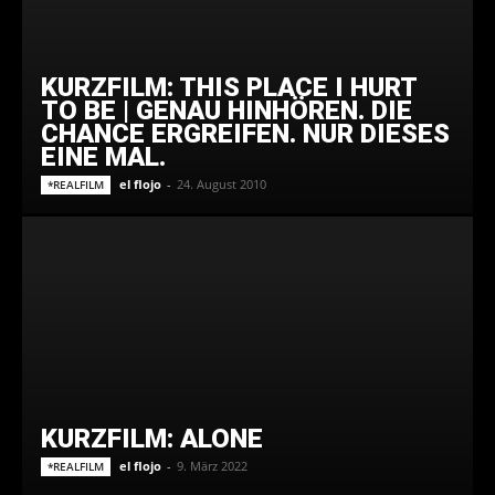
KURZFILM: THIS PLACE I HURT
TO BE | GENAU HINHÖREN. DIE
CHANCE ERGREIFEN. NUR DIESES
EINE MAL.
el flojo
-
24. August 2010
*REALFILM
KURZFILM: ALONE
el flojo
-
9. März 2022
*REALFILM