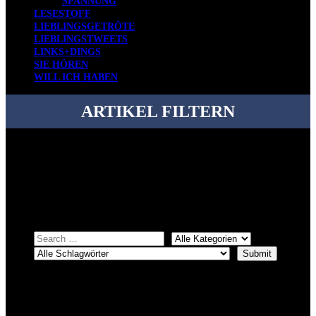
SPANNUNG
LESESTOFF
LIEBLINGSGETRÖTE
LIEBLINGSTWEETS
LINKS+DINGS
SIE HÖREN
WILL ICH HABEN
ARTIKEL FILTERN
Bei über 5200 Artikeln im Blog muss man manchmal ein bisschen
systematischer suchen.
Einfach eine Kategorie markieren, ein passendes Schlagwort
auswählen und suchen lassen.
ÜBER DENKFABRIKBLOG
Ursprünglich vor über 25 Jahren mal dazu gedacht, den ganzen im