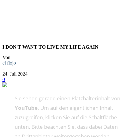
SEMATAR
I DON'T WANT TO LIVE MY LIFE AGAIN
Von
el flojo
-
24. Juli 2024
0
Sie sehen gerade einen Platzhalterinhalt von
YouTube
. Um auf den eigentlichen Inhalt
zuzugreifen, klicken Sie auf die Schaltfläche
unten. Bitte beachten Sie, dass dabei Daten
an Drittanbieter weitergegeben werden.