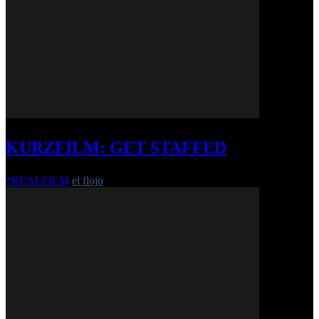
KURZFILM: GET STAFFED
*REALFILM
el flojo
-
21. April 2017