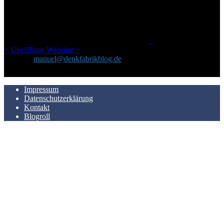
Netz gefundenen Kram, den ich meinen Freunden immer per Mail
geschickt habe, an einem Ort zu bündeln, ist das hier mit der Zeit zu
einem Blog geworden, das man auf dem Schirm haben sollte, wenn
man Kurzfilme mag und auch drumherum nichts gegen Fotos,
LinkTipps und gelegentlichen Kokolores hat.
_
<
UberBlogr Webring
>
Kontakt:
manuel@denkfabrikblog.de
AUCH HIER ZU FINDEN
Impressum
Datenschutzerklärung
Kontakt
Blogroll