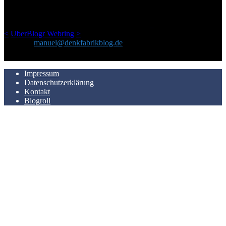
einem Blog geworden, das man auf dem Schirm haben sollte, wenn
man Kurzfilme mag und auch drumherum nichts gegen Fotos,
LinkTipps und gelegentlichen Kokolores hat.
_
<
UberBlogr Webring
>
Kontakt:
manuel@denkfabrikblog.de
AUCH HIER ZU FINDEN
Impressum
Datenschutzerklärung
Kontakt
Blogroll