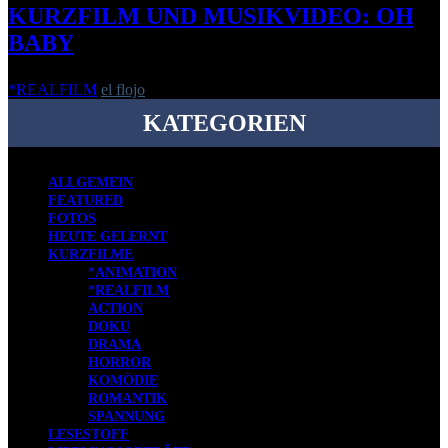
KURZFILM UND MUSIKVIDEO: OH
BABY
*REALFILM
el flojo
-
25. Oktober 2018
KATEGORIEN
ALLGEMEIN
FEATURED
FOTOS
HEUTE GELERNT
KURZFILME
*ANIMATION
*REALFILM
ACTION
DOKU
DRAMA
HORROR
KOMÖDIE
ROMANTIK
SPANNUNG
LESESTOFF