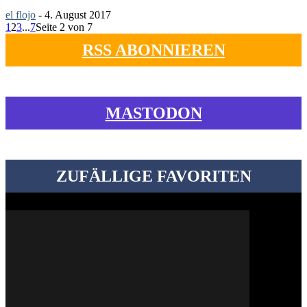
el flojo
-
4. August 2017
1
2
3
...
7
Seite 2 von 7
RSS ABONNIEREN
MASTODON
ZUFÄLLIGE FAVORITEN