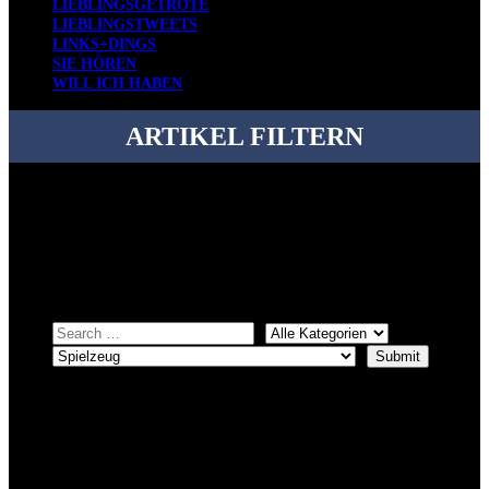
LIEBLINGSGETRÖTE
LIEBLINGSTWEETS
LINKS+DINGS
SIE HÖREN
WILL ICH HABEN
ARTIKEL FILTERN
Bei über 5200 Artikeln im Blog muss man manchmal ein bisschen
systematischer suchen.
Einfach eine Kategorie markieren, ein passendes Schlagwort
auswählen und suchen lassen.
ÜBER DENKFABRIKBLOG
Ursprünglich vor über 25 Jahren mal dazu gedacht, den ganzen im
Netz gefundenen Kram, den ich meinen Freunden immer per Mail
geschickt habe, an einem Ort zu bündeln, ist das hier mit der Zeit zu