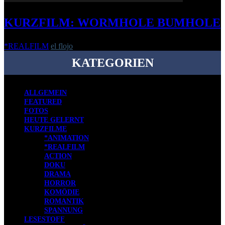
KURZFILM: WORMHOLE BUMHOLE
*REALFILM
el flojo
-
18. April 2019
KATEGORIEN
ALLGEMEIN
FEATURED
FOTOS
HEUTE GELERNT
KURZFILME
*ANIMATION
*REALFILM
ACTION
DOKU
DRAMA
HORROR
KOMÖDIE
ROMANTIK
SPANNUNG
LESESTOFF