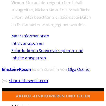
Vimeo
. Um auf den eigentlichen Inhalt
zuzugreifen, klicken Sie auf die Schaltfläche
unten. Bitte beachten Sie, dass dabei Daten
an Drittanbieter weitergegeben werden.
Mehr Informationen
Inhalt entsperren
Erforderlichen Service akzeptieren und
Inhalte entsperren
Einstein-Rosen
ist ein Kurzfilm von
Olga Osorio
.
(via
shortoftheweek.com
)
ARTIKEL-LINK KOPIEREN UND TEILEN