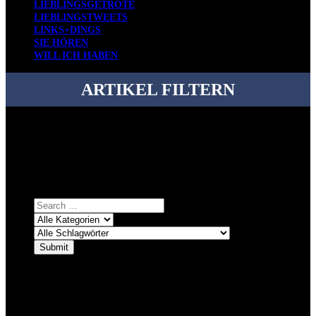
LIEBLINGSGETRÖTE
LIEBLINGSTWEETS
LINKS+DINGS
SIE HÖREN
WILL ICH HABEN
ARTIKEL FILTERN
Bei über 5200 Artikeln im Blog muss man manchmal ein bisschen
systematischer suchen.
Einfach eine Kategorie markieren, ein passendes Schlagwort
auswählen und suchen lassen.
ÜBER DENKFABRIKBLOG
Ursprünglich vor über 25 Jahren mal dazu gedacht, den ganzen im