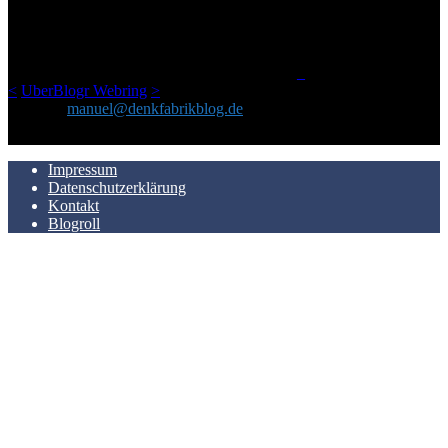
Netz gefundenen Kram, den ich meinen Freunden immer per Mail
geschickt habe, an einem Ort zu bündeln, ist das hier mit der Zeit zu
einem Blog geworden, das man auf dem Schirm haben sollte, wenn
man Kurzfilme mag und auch drumherum nichts gegen Fotos,
LinkTipps und gelegentlichen Kokolores hat.
_
<
UberBlogr Webring
>
Kontakt:
manuel@denkfabrikblog.de
AUCH HIER ZU FINDEN
Impressum
Datenschutzerklärung
Kontakt
Blogroll