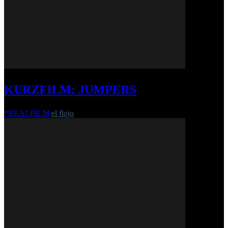
KURZFILM: JUMPERS
*REALFILM
el flojo
-
16. Dezember 2015