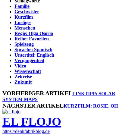
Schlagworte
Familie
Geschwister
Kurzfilm
Lustiges
Menschen
Regie: Olga Osorio
Reihe: Favoriten
Spielzeug
Sprache: Spanisch
Untertitel: Englisch
Vergangenheit
Video
Wissenschaft
Zeitreise
Zukunft
VORHERIGER ARTIKEL
LINKTIPP: SOLAR
SYSTEM MAPS
NÄCHSTER ARTIKEL
KURZFILM: ROSIE, OH
EL FLOJO
https://denkfabrikblog.de