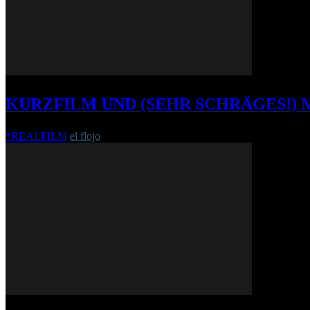
KURZFILM UND (SEHR SCHRÄGES!) 
*REALFILM
el flojo
-
8. November 2016