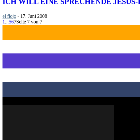
ICH WILL EINE SPRECHENDE JESUS
el flojo
-
17. Juni 2008
1
...
5
6
7
Seite 7 von 7