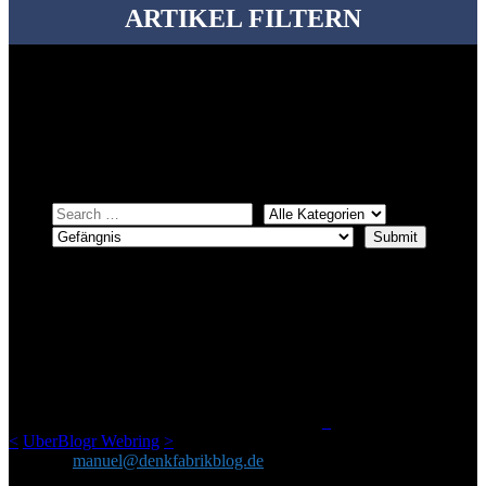
ARTIKEL FILTERN
Bei über 5200 Artikeln im Blog muss man manchmal ein bisschen
systematischer suchen.
Einfach eine Kategorie markieren, ein passendes Schlagwort
auswählen und suchen lassen.
ÜBER DENKFABRIKBLOG
Ursprünglich vor über 25 Jahren mal dazu gedacht, den ganzen im
Netz gefundenen Kram, den ich meinen Freunden immer per Mail
geschickt habe, an einem Ort zu bündeln, ist das hier mit der Zeit zu
einem Blog geworden, das man auf dem Schirm haben sollte, wenn
man Kurzfilme mag und auch drumherum nichts gegen Fotos,
LinkTipps und gelegentlichen Kokolores hat.
_
<
UberBlogr Webring
>
Kontakt:
manuel@denkfabrikblog.de
AUCH HIER ZU FINDEN