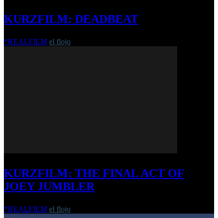
KURZFILM: DEADBEAT
*REALFILM
el flojo
-
19. Juni 2018
KURZFILM: THE FINAL ACT OF
JOEY JUMBLER
*REALFILM
el flojo
-
9. Juli 2018