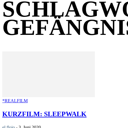
SCHLAGW
GEFÄNGNI
*REALFILM
KURZFILM: SLEEPWALK
el flojo
-
3. Juni 2020