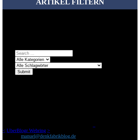
ARTIKEL FILTERN
Bei über 5200 Artikeln im Blog muss man manchmal ein bisschen
systematischer suchen.
Einfach eine Kategorie markieren, ein passendes Schlagwort
auswählen und suchen lassen.
ÜBER DENKFABRIKBLOG
Ursprünglich vor über 25 Jahren mal dazu gedacht, den ganzen im
Netz gefundenen Kram, den ich meinen Freunden immer per Mail
geschickt habe, an einem Ort zu bündeln, ist das hier mit der Zeit zu
einem Blog geworden, das man auf dem Schirm haben sollte, wenn
man Kurzfilme mag und auch drumherum nichts gegen Fotos,
LinkTipps und gelegentlichen Kokolores hat.
_
<
UberBlogr Webring
>
Kontakt:
manuel@denkfabrikblog.de