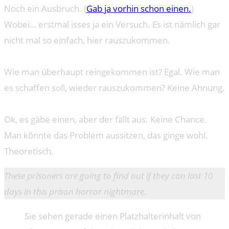
Noch ein Ausbruch. (
Gab ja vorhin schon einen.
)
Wobei… erstmal isses ja ein Versuch. Es ist nämlich gar
nicht mal so einfach, hier rauszukommen.
Wie man überhaupt reingekommen ist? Egal. Wie man
es schaffen soll, wieder rauszukommen? Keine Ahnung.
Ok, es gäbe einen, aber der fällt aus. Keine Chance.
Man könnte das Problem aussitzen, das ginge wohl.
Theoretisch.
These prisoners are going to find out if they can last 10
days in this prison horror nightmare.
Sie sehen gerade einen Platzhalterinhalt von