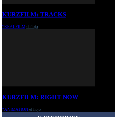
KURZFILM: TRACKS
*REALFILM
el flojo
-
4. August 2020
KURZFILM: RIGHT NOW
*ANIMATION
el flojo
-
10. September 2020