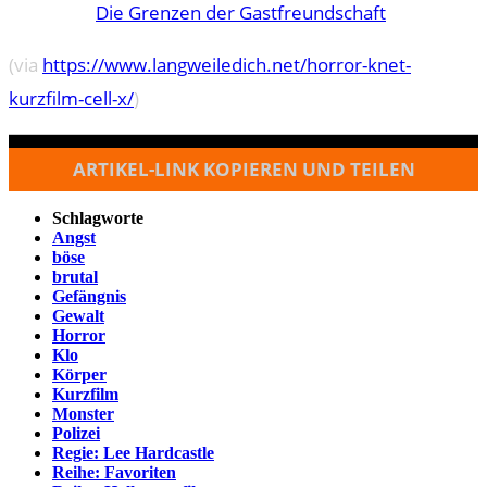
Die Grenzen der Gastfreundschaft
(via
https://www.langweiledich.net/horror-knet-
kurzfilm-cell-x/
)
ARTIKEL-LINK KOPIEREN UND TEILEN
Schlagworte
Angst
böse
brutal
Gefängnis
Gewalt
Horror
Klo
Körper
Kurzfilm
Monster
Polizei
Regie: Lee Hardcastle
Reihe: Favoriten