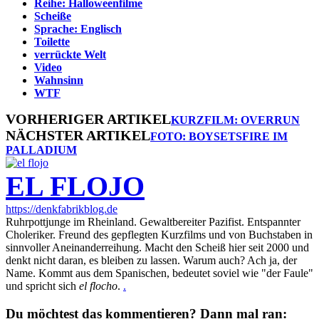
Reihe: Halloweenfilme
Scheiße
Sprache: Englisch
Toilette
verrückte Welt
Video
Wahnsinn
WTF
VORHERIGER ARTIKEL
KURZFILM: OVERRUN
NÄCHSTER ARTIKEL
FOTO: BOYSETSFIRE IM
PALLADIUM
EL FLOJO
https://denkfabrikblog.de
Ruhrpottjunge im Rheinland. Gewaltbereiter Pazifist. Entspannter
Choleriker. Freund des gepflegten Kurzfilms und von Buchstaben in
sinnvoller Aneinanderreihung. Macht den Scheiß hier seit 2000 und
denkt nicht daran, es bleiben zu lassen. Warum auch? Ach ja, der
Name. Kommt aus dem Spanischen, bedeutet soviel wie "der Faule"
und spricht sich
el flocho
.
.
Du möchtest das kommentieren? Dann mal ran: