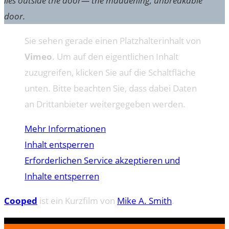
lies outside the door— the maddening, unbreakable
door.
Sie sehen gerade einen Platzhalterinhalt von
Vimeo
. Um auf den eigentlichen Inhalt
zuzugreifen, klicken Sie auf die Schaltfläche
unten. Bitte beachten Sie, dass dabei Daten
an Drittanbieter weitergegeben werden.
Mehr Informationen
Inhalt entsperren
Erforderlichen Service akzeptieren und
Inhalte entsperren
Cooped
ist ein Kurzfilm von
Mike A. Smith
.