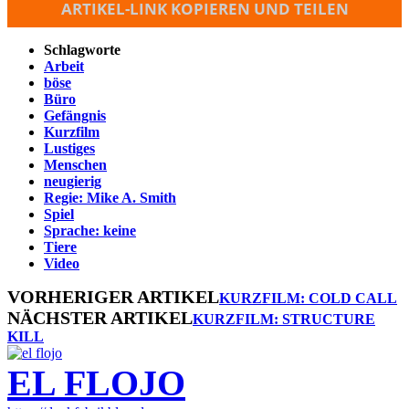
ARTIKEL-LINK KOPIEREN UND TEILEN
Schlagworte
Arbeit
böse
Büro
Gefängnis
Kurzfilm
Lustiges
Menschen
neugierig
Regie: Mike A. Smith
Spiel
Sprache: keine
Tiere
Video
VORHERIGER ARTIKEL
KURZFILM: COLD CALL
NÄCHSTER ARTIKEL
KURZFILM: STRUCTURE
KILL
EL FLOJO