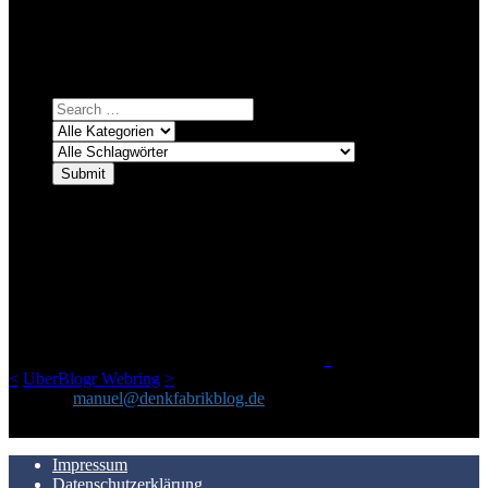
systematischer suchen.
Einfach eine Kategorie markieren, ein passendes Schlagwort
auswählen und suchen lassen.
ÜBER DENKFABRIKBLOG
Ursprünglich vor über 25 Jahren mal dazu gedacht, den ganzen im
Netz gefundenen Kram, den ich meinen Freunden immer per Mail
geschickt habe, an einem Ort zu bündeln, ist das hier mit der Zeit zu
einem Blog geworden, das man auf dem Schirm haben sollte, wenn
man Kurzfilme mag und auch drumherum nichts gegen Fotos,
LinkTipps und gelegentlichen Kokolores hat.
_
<
UberBlogr Webring
>
Kontakt:
manuel@denkfabrikblog.de
AUCH HIER ZU FINDEN
Impressum
Datenschutzerklärung