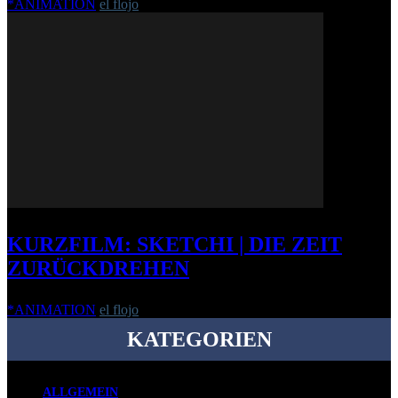
*ANIMATION
el flojo
-
8. Juni 2016
KURZFILM: SKETCHI | DIE ZEIT
ZURÜCKDREHEN
*ANIMATION
el flojo
-
18. Januar 2012
KATEGORIEN
ALLGEMEIN