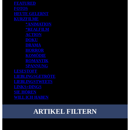
FEATURED
FOTOS
HEUTE GELERNT
KURZFILME
*ANIMATION
*REALFILM
ACTION
DOKU
DRAMA
HORROR
KOMÖDIE
ROMANTIK
SPANNUNG
LESESTOFF
LIEBLINGSGETRÖTE
LIEBLINGSTWEETS
LINKS+DINGS
SIE HÖREN
WILL ICH HABEN
ARTIKEL FILTERN
Bei über 5200 Artikeln im Blog muss man manchmal ein bisschen