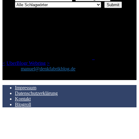
ÜBER DENKFABRIKBLOG
Ursprünglich vor über 25 Jahren mal dazu gedacht, den ganzen im
Netz gefundenen Kram, den ich meinen Freunden immer per Mail
geschickt habe, an einem Ort zu bündeln, ist das hier mit der Zeit zu
einem Blog geworden, das man auf dem Schirm haben sollte, wenn
man Kurzfilme mag und auch drumherum nichts gegen Fotos,
LinkTipps und gelegentlichen Kokolores hat.
_
<
UberBlogr Webring
>
Kontakt:
manuel@denkfabrikblog.de
AUCH HIER ZU FINDEN
Impressum
Datenschutzerklärung
Kontakt
Blogroll