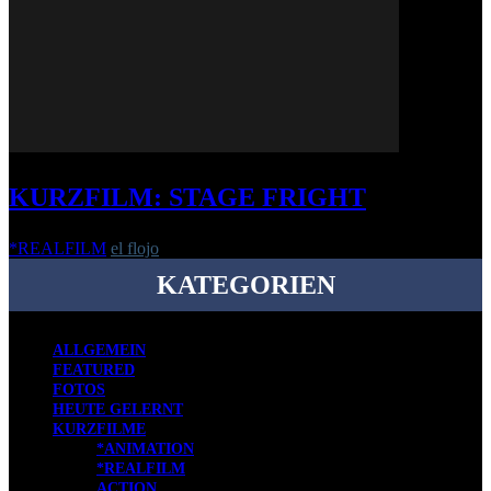
KURZFILM: STAGE FRIGHT
*REALFILM
el flojo
-
4. März 2019
KATEGORIEN
ALLGEMEIN
FEATURED
FOTOS
HEUTE GELERNT
KURZFILME
*ANIMATION
*REALFILM
ACTION