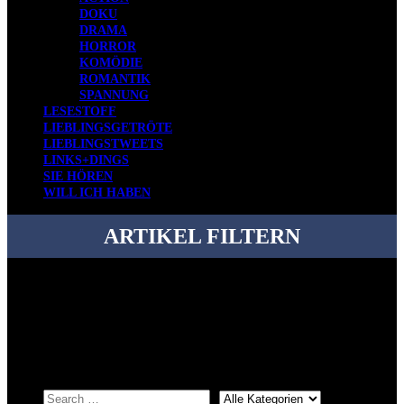
DOKU
DRAMA
HORROR
KOMÖDIE
ROMANTIK
SPANNUNG
LESESTOFF
LIEBLINGSGETRÖTE
LIEBLINGSTWEETS
LINKS+DINGS
SIE HÖREN
WILL ICH HABEN
ARTIKEL FILTERN
Bei über 5200 Artikeln im Blog muss man manchmal ein bisschen
systematischer suchen.
Einfach eine Kategorie markieren, ein passendes Schlagwort
auswählen und suchen lassen.