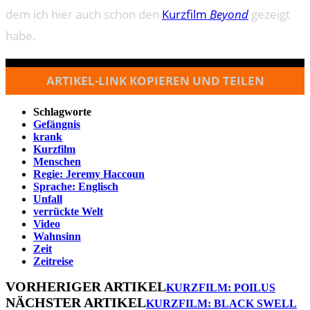
dem ich hier auch schon den
Kurzfilm
Beyond
gezeigt
habe.
ARTIKEL-LINK KOPIEREN UND TEILEN
Schlagworte
Gefängnis
krank
Kurzfilm
Menschen
Regie: Jeremy Haccoun
Sprache: Englisch
Unfall
verrückte Welt
Video
Wahnsinn
Zeit
Zeitreise
VORHERIGER ARTIKEL
KURZFILM: POILUS
NÄCHSTER ARTIKEL
KURZFILM: BLACK SWELL