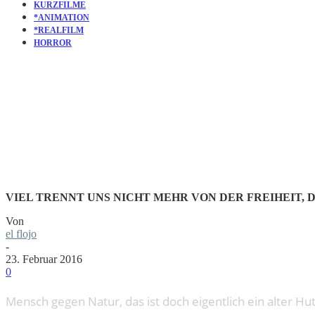
KURZFILME
*ANIMATION
*REALFILM
HORROR
KURZFILM
VIEL TRENNT UNS NICHT MEHR VON DER FREIHEIT, 
Von
el flojo
-
23. Februar 2016
0
Mensch gegen Natur, das ist doch eigentlich ein alter Hu