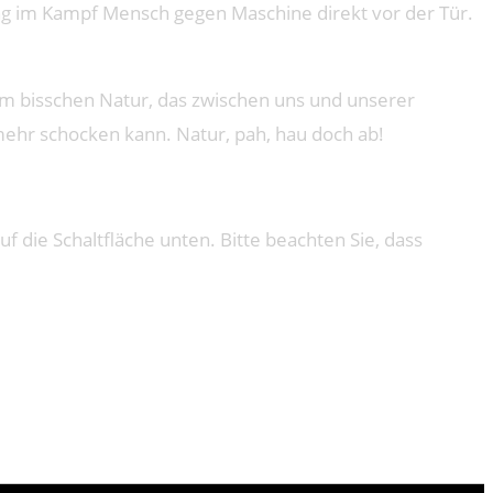
igung im Kampf Mensch gegen Maschine direkt vor der Tür.
em bisschen Natur, das zwischen uns und unserer
t mehr schocken kann. Natur, pah, hau doch ab!
uf die Schaltfläche unten. Bitte beachten Sie, dass