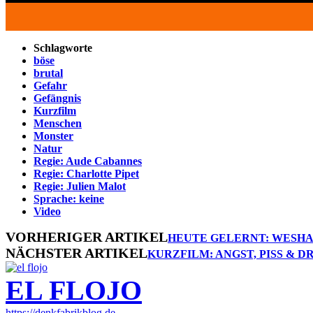
Schlagworte
böse
brutal
Gefahr
Gefängnis
Kurzfilm
Menschen
Monster
Natur
Regie: Aude Cabannes
Regie: Charlotte Pipet
Regie: Julien Malot
Sprache: keine
Video
VORHERIGER ARTIKEL
HEUTE GELERNT: WESHA
NÄCHSTER ARTIKEL
KURZFILM: ANGST, PISS & D
EL FLOJO
https://denkfabrikblog.de