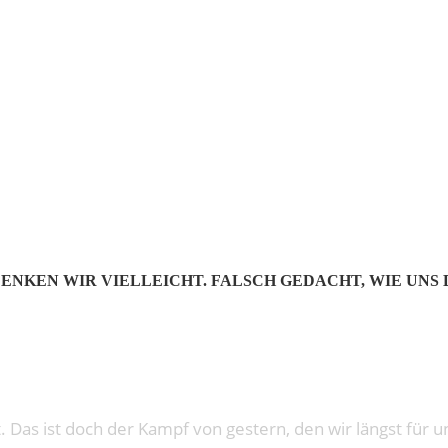
: THE ISLA
DENKEN WIR VIELLEICHT. FALSCH GEDACHT, WIE UNS 
t. Das ist doch der Kampf von gestern, den wir längst für