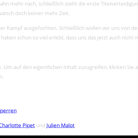
 Hahn mehr nach, schließlich steht die erste Titelverteid
uatsch doch keiner mehr Zeit.
er Kampf ausgefochten. Schließlich wollen wir uns von d
ir haben schon so viel erlebt, dass uns das jetzt auch nich
o
. Um auf den eigentlichen Inhalt zuzugreifen, klicken Sie a
n.
sperren
Charlotte Pipet
und
Julien Malot
.