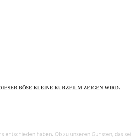
ND KEEPER
DIESER BÖSE KLEINE KURZFILM ZEIGEN WIRD.
 uns entschieden haben. Ob zu unseren Gunsten, das sei