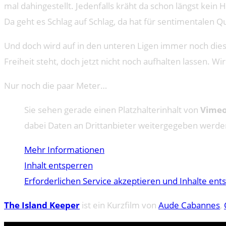
mal dahingestellt. Jedenfalls kräht da schon längst kein
Da geht es Schlag auf Schlag, da hat für sentimentalen Q
Und doch wird auf in den unteren Ligen immer noch dies
Freiheit steht, doch jetzt nicht noch aufhalten lassen. W
Nur noch die paar Meter…
Sie sehen gerade einen Platzhalterinhalt von
Vime
dabei Daten an Drittanbieter weitergegeben werde
Mehr Informationen
Inhalt entsperren
Erforderlichen Service akzeptieren und Inhalte ent
The Island Keeper
ist ein Kurzfilm von
Aude Cabannes
,