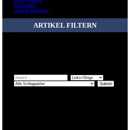
LINKS+DINGS
SIE HÖREN
WILL ICH HABEN
ARTIKEL FILTERN
Bei über 5200 Artikeln im Blog muss man manchmal ein bisschen
systematischer suchen.
Einfach eine Kategorie markieren, ein passendes Schlagwort
auswählen und suchen lassen.
ÜBER DENKFABRIKBLOG
Ursprünglich vor über 25 Jahren mal dazu gedacht, den ganzen im
Netz gefundenen Kram, den ich meinen Freunden immer per Mail
geschickt habe, an einem Ort zu bündeln, ist das hier mit der Zeit zu
einem Blog geworden, das man auf dem Schirm haben sollte, wenn
man Kurzfilme mag und auch drumherum nichts gegen Fotos,