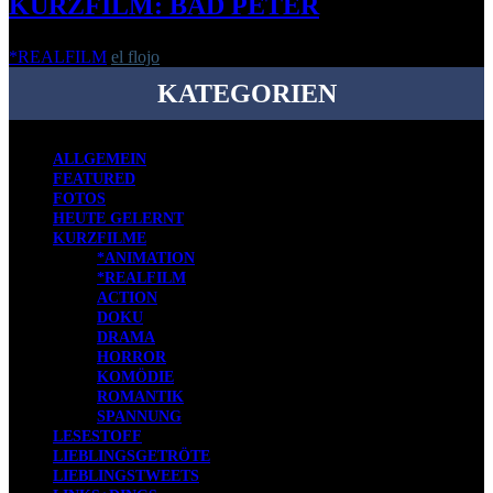
KURZFILM: BAD PETER
*REALFILM
el flojo
-
15. August 2018
KATEGORIEN
ALLGEMEIN
FEATURED
FOTOS
HEUTE GELERNT
KURZFILME
*ANIMATION
*REALFILM
ACTION
DOKU
DRAMA
HORROR
KOMÖDIE
ROMANTIK
SPANNUNG
LESESTOFF
LIEBLINGSGETRÖTE
LIEBLINGSTWEETS