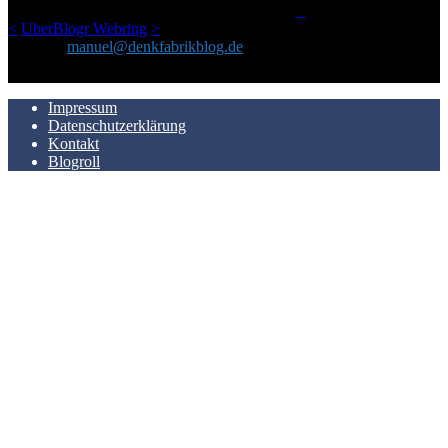
LinkTipps und gelegentlichen Kokolores hat.
_
<
UberBlogr Webring
>
Kontakt:
manuel@denkfabrikblog.de
AUCH HIER ZU FINDEN
Impressum
Datenschutzerklärung
Kontakt
Blogroll