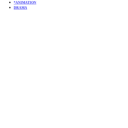
*ANIMATION
DRAMA
KURZFILM
MAN |
MENSCHEN
YEAH!