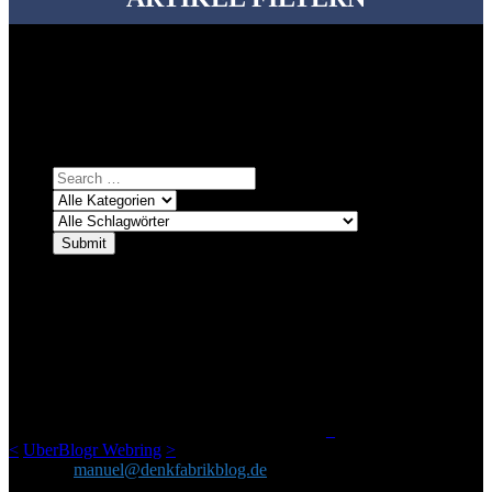
Bei über 5200 Artikeln im Blog muss man manchmal ein bisschen
systematischer suchen.
Einfach eine Kategorie markieren, ein passendes Schlagwort
auswählen und suchen lassen.
ÜBER DENKFABRIKBLOG
Ursprünglich vor über 25 Jahren mal dazu gedacht, den ganzen im
Netz gefundenen Kram, den ich meinen Freunden immer per Mail
geschickt habe, an einem Ort zu bündeln, ist das hier mit der Zeit zu
einem Blog geworden, das man auf dem Schirm haben sollte, wenn
man Kurzfilme mag und auch drumherum nichts gegen Fotos,
LinkTipps und gelegentlichen Kokolores hat.
_
<
UberBlogr Webring
>
Kontakt:
manuel@denkfabrikblog.de