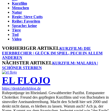
Kurzfilm
Menschen
Natur
Regie: Steve Cutts
Reihe: Favoriten
Sprache: keine
Tiere
Tod
Video
VORHERIGER ARTIKEL
KURZFILM: DIE
EIERBRECHER | GLÜCK IM SPIEL, PECH IN ALLEM
ANDEREN
NÄCHSTER ARTIKEL
KURZFILM: MALARIA |
SCHÖNER STERBEN
EL FLOJO
https://denkfabrikblog.de
Ruhrpottjunge im Rheinland. Gewaltbereiter Pazifist. Entspannter
Choleriker. Freund des gepflegten Kurzfilms und von Buchstaben in
sinnvoller Aneinanderreihung. Macht den Scheiß hier seit 2000 und
denkt nicht daran, es bleiben zu lassen. Warum auch? Ach ja, der
Name. Kommt aus dem Spanischen, bedeutet soviel wie "der Faule"