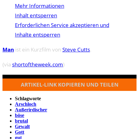
Mehr Informationen
Inhalt entsperren
Erforderlichen Service akzeptieren und
Inhalte entsperren
Man
ist ein Kurzfilm von
Steve Cutts
.
(via
shortoftheweek.com
)
ARTIKEL-LINK KOPIEREN UND TEILEN
Schlagworte
Arschloch
Außerirdischer
böse
brutal
Gewalt
Gott
gut