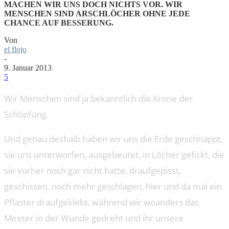
MACHEN WIR UNS DOCH NICHTS VOR. WIR
MENSCHEN SIND ARSCHLÖCHER OHNE JEDE
CHANCE AUF BESSERUNG.
Von
el flojo
-
9. Januar 2013
5
Wir Menschen sind ja bekanntlich die Krone der
Schöpfung.
Und genau deshalb haben wir uns die Erde geschnappt,
sie uns unterworfen, ausgebeutet, in Löcher gefickt, die
sie vorher noch gar nicht hatte, draufgepisst,
geschissen, noch mehr geschlagen, hier und da mal ein
Pflaster draufgeklebt, während wir woanders das
Messer in der Wunde gedreht und ihr unsere