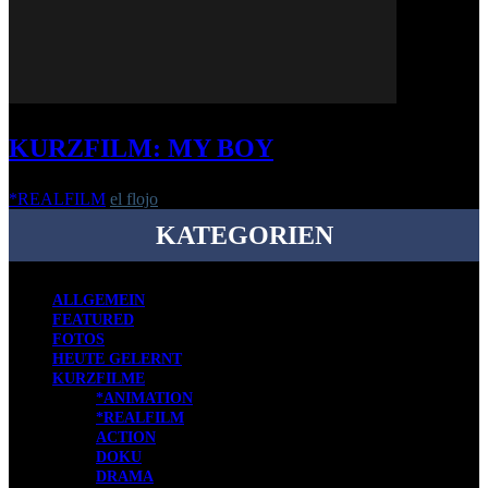
KURZFILM: MY BOY
*REALFILM
el flojo
-
16. Oktober 2019
KATEGORIEN
ALLGEMEIN
FEATURED
FOTOS
HEUTE GELERNT
KURZFILME
*ANIMATION
*REALFILM
ACTION
DOKU
DRAMA