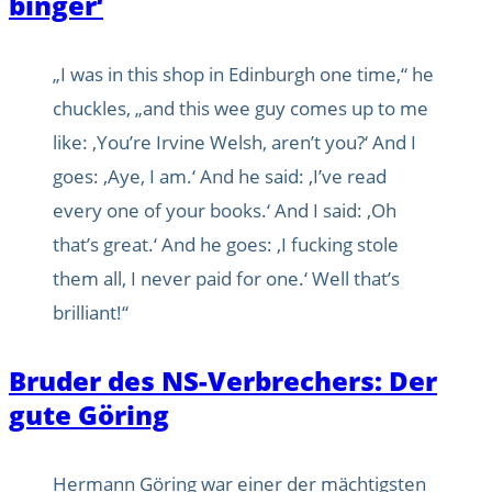
binger‘
„I was in this shop in Edinburgh one time,“ he
chuckles, „and this wee guy comes up to me
like: ‚You’re Irvine Welsh, aren’t you?‘ And I
goes: ‚Aye, I am.‘ And he said: ‚I’ve read
every one of your books.‘ And I said: ‚Oh
that’s great.‘ And he goes: ‚I fucking stole
them all, I never paid for one.‘ Well that’s
brilliant!“
Bruder des NS-Verbrechers: Der
gute Göring
Hermann Göring war einer der mächtigsten