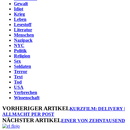
Gewalt
Idiot
Krieg
Leben
Lesestoff
Literatur
Menschen
Nazipack
NYC
Politik
Religion
Sex
Soldaten
Terror
Text
Tod
USA
Verbrechen
Wissenschaft
VORHERIGER ARTIKEL
KURZFILM: DELIVERY |
ALLMACHT PER POST
NÄCHSTER ARTIKEL
EINER VON ZEHNTAUSEND