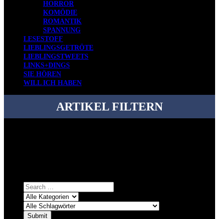
HORROR
KOMÖDIE
ROMANTIK
SPANNUNG
LESESTOFF
LIEBLINGSGETRÖTE
LIEBLINGSTWEETS
LINKS+DINGS
SIE HÖREN
WILL ICH HABEN
ARTIKEL FILTERN
Bei über 5200 Artikeln im Blog muss man manchmal ein bisschen
systematischer suchen.
Einfach eine Kategorie markieren, ein passendes Schlagwort
auswählen und suchen lassen.