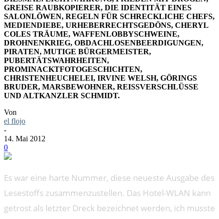
GREISE RAUBKOPIERER, DIE IDENTITÄT EINES
SALONLÖWEN, REGELN FÜR SCHRECKLICHE CHEFS,
MEDIENDIEBE, URHEBERRECHTSGEDÖNS, CHERYL
COLES TRÄUME, WAFFENLOBBYSCHWEINE,
DROHNENKRIEG, OBDACHLOSENBEERDIGUNGEN,
PIRATEN, MUTIGE BÜRGERMEISTER,
PUBERTÄTSWAHRHEITEN,
PROMINACKTFOTOGESCHICHTEN,
CHRISTENHEUCHELEI, IRVINE WELSH, GÖRINGS
BRUDER, MARSBEWOHNER, REISSVERSCHLÜSSE U
ND ALTKANZLER SCHMIDT.
Von
el flojo
-
14. Mai 2012
0
Es war eine harte Nummer, diese neueste Ausgabe des
Lesestoffs zusammenzustellen. Das Hotel-WLAN kann
getrost als letzter Dreck bezeichnet werden, ich musste