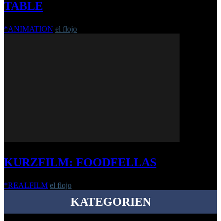
TABLE
*ANIMATION
el flojo
-
6. September 2019
KURZFILM: FOODFELLAS
*REALFILM
el flojo
-
28. September 2015
KATEGORIEN