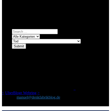
Bei über 5200 Artikeln im Blog muss man manchmal ein bisschen
systematischer suchen.
Einfach eine Kategorie markieren, ein passendes Schlagwort
auswählen und suchen lassen.
ÜBER DENKFABRIKBLOG
Ursprünglich vor über 25 Jahren mal dazu gedacht, den ganzen im
Netz gefundenen Kram, den ich meinen Freunden immer per Mail
geschickt habe, an einem Ort zu bündeln, ist das hier mit der Zeit zu
einem Blog geworden, das man auf dem Schirm haben sollte, wenn
man Kurzfilme mag und auch drumherum nichts gegen Fotos,
LinkTipps und gelegentlichen Kokolores hat.
_
<
UberBlogr Webring
>
Kontakt:
manuel@denkfabrikblog.de
AUCH HIER ZU FINDEN