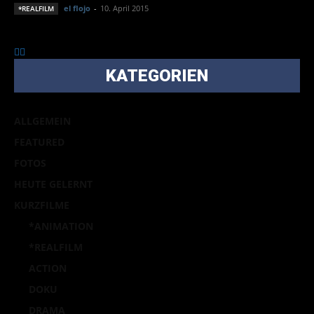
el flojo
-
10. April 2015
*REALFILM
KATEGORIEN
ALLGEMEIN
FEATURED
FOTOS
HEUTE GELERNT
KURZFILME
*ANIMATION
*REALFILM
ACTION
DOKU
DRAMA