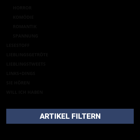
HORROR
KOMÖDIE
ROMANTIK
SPANNUNG
LESESTOFF
LIEBLINGSGETRÖTE
LIEBLINGSTWEETS
LINKS+DINGS
SIE HÖREN
WILL ICH HABEN
ARTIKEL FILTERN
Bei über 5200 Artikeln im Blog muss man manchmal ein