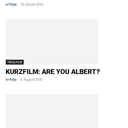
el flojo
-
16. Januar 2019
*REALFILM
KURZFILM: ARE YOU ALBERT?
el flojo
-
6. August 2018