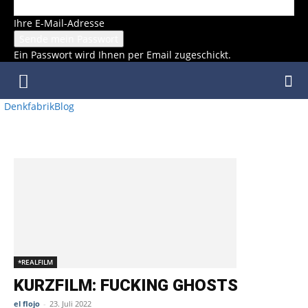
Ihre E-Mail-Adresse
Ein Passwort wird Ihnen per Email zugeschickt.
DenkfabrikBlog
SCHLAGWORT: GEIST
*REALFILM
KURZFILM: FUCKING GHOSTS
el flojo
-
23. Juli 2022