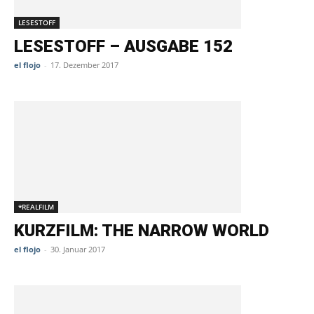
LESESTOFF
LESESTOFF – AUSGABE 152
el flojo
-
17. Dezember 2017
*REALFILM
KURZFILM: THE NARROW WORLD
el flojo
-
30. Januar 2017