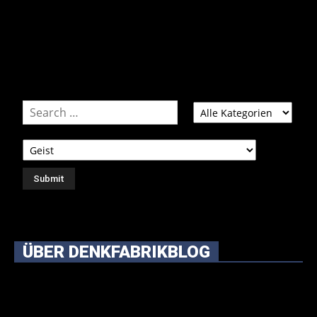
bisschen systematischer suchen.
Einfach eine Kategorie markieren, ein passendes Schlagwort
auswählen und suchen lassen.
ÜBER DENKFABRIKBLOG
Ursprünglich vor über 25 Jahren mal dazu gedacht, den
ganzen im Netz gefundenen Kram, den ich meinen Freunden