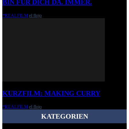
BIN FÜR DICH DA. IMMER.
*REALFILM
el flojo
-
21. April 2013
KURZFILM: MAKING CURRY
*REALFILM
el flojo
-
5. Mai 2021
KATEGORIEN