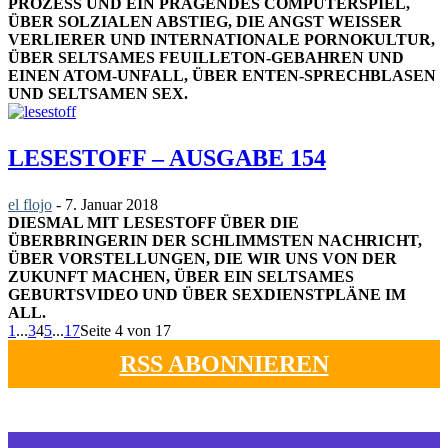
PROZESS UND EIN PRÄGENDES COMPUTERSPIEL,
ÜBER SOLZIALEN ABSTIEG, DIE ANGST WEISSER V
ERLIERER UND INTERNATIONALE PORNOKULTUR, Ü
BER SELTSAMES FEUILLETON-GEBAHREN UND E
INEN ATOM-UNFALL, ÜBER ENTEN-SPRECHBLASEN U
ND SELTSAMEN SEX.
LESESTOFF – AUSGABE 154
el flojo
-
7. Januar 2018
DIESMAL MIT LESESTOFF ÜBER DIE
ÜBERBRINGERIN DER SCHLIMMSTEN NACHRICHT,
ÜBER VORSTELLUNGEN, DIE WIR UNS VON DER
ZUKUNFT MACHEN, ÜBER EIN SELTSAMES
GEBURTSVIDEO UND ÜBER SEXDIENSTPLÄNE IM
ALL.
1
...
3
4
5
...
17
Seite 4 von 17
RSS ABONNIEREN