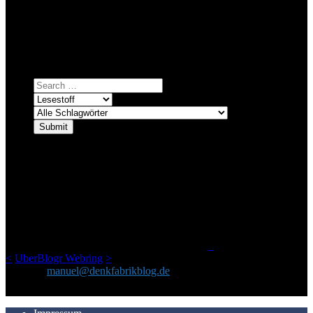
Bei über 5200 Artikeln im Blog muss man manchmal ein bisschen
systematischer suchen.
Einfach eine Kategorie markieren, ein passendes Schlagwort
auswählen und suchen lassen.
ÜBER DENKFABRIKBLOG
Ursprünglich vor über 25 Jahren mal dazu gedacht, den ganzen im
Netz gefundenen Kram, den ich meinen Freunden immer per Mail
geschickt habe, an einem Ort zu bündeln, ist das hier mit der Zeit zu
einem Blog geworden, das man auf dem Schirm haben sollte, wenn
man Kurzfilme mag und auch drumherum nichts gegen Fotos,
LinkTipps und gelegentlichen Kokolores hat.
_
<
UberBlogr Webring
>
Kontakt:
manuel@denkfabrikblog.de
AUCH HIER ZU FINDEN