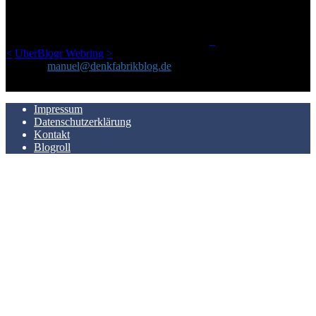
geschickt habe, an einem Ort zu bündeln, ist das hier mit der Zeit zu
einem Blog geworden, das man auf dem Schirm haben sollte, wenn
man Kurzfilme mag und auch drumherum nichts gegen Fotos,
LinkTipps und gelegentlichen Kokolores hat.
_
<
UberBlogr Webring
>
Kontakt:
manuel@denkfabrikblog.de
AUCH HIER ZU FINDEN
Impressum
Datenschutzerklärung
Kontakt
Blogroll