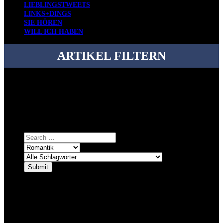
LIEBLINGSTWEETS
LINKS+DINGS
SIE HÖREN
WILL ICH HABEN
ARTIKEL FILTERN
Bei über 5200 Artikeln im Blog muss man manchmal ein bisschen
systematischer suchen.
Einfach eine Kategorie markieren, ein passendes Schlagwort
auswählen und suchen lassen.
ÜBER DENKFABRIKBLOG
Ursprünglich vor über 25 Jahren mal dazu gedacht, den ganzen im
Netz gefundenen Kram, den ich meinen Freunden immer per Mail