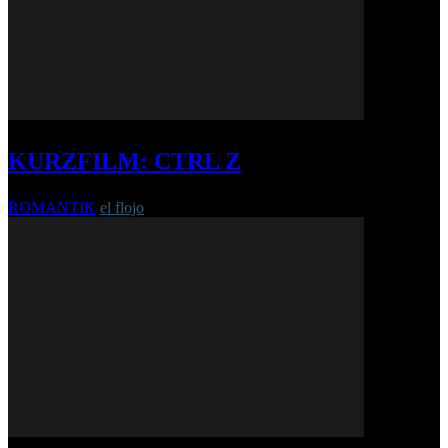
KURZFILM: CTRL Z
ROMANTIK
el flojo
-
20. November 2019