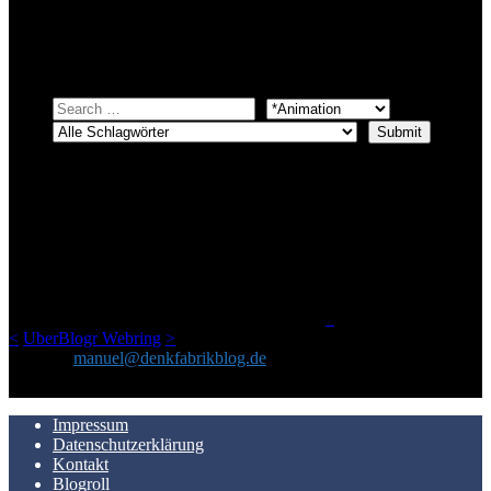
Einfach eine Kategorie markieren, ein passendes Schlagwort
auswählen und suchen lassen.
ÜBER DENKFABRIKBLOG
Ursprünglich vor über 25 Jahren mal dazu gedacht, den ganzen im
Netz gefundenen Kram, den ich meinen Freunden immer per Mail
geschickt habe, an einem Ort zu bündeln, ist das hier mit der Zeit zu
einem Blog geworden, das man auf dem Schirm haben sollte, wenn
man Kurzfilme mag und auch drumherum nichts gegen Fotos,
LinkTipps und gelegentlichen Kokolores hat.
_
<
UberBlogr Webring
>
Kontakt:
manuel@denkfabrikblog.de
AUCH HIER ZU FINDEN
Impressum
Datenschutzerklärung
Kontakt
Blogroll