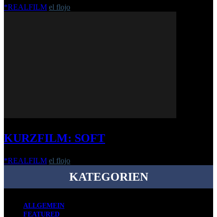
*REALFILM
el flojo
-
27. Mai 2019
KURZFILM: SOFT
*REALFILM
el flojo
-
18. Februar 2012
KATEGORIEN
ALLGEMEIN
FEATURED