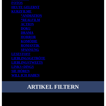
FOTOS
HEUTE GELERNT
KURZFILME
*ANIMATION
*REALFILM
ACTION
DOKU
DRAMA
HORROR
KOMÖDIE
ROMANTIK
SPANNUNG
LESESTOFF
LIEBLINGSGETRÖTE
LIEBLINGSTWEETS
LINKS+DINGS
SIE HÖREN
WILL ICH HABEN
ARTIKEL FILTERN
Bei über 5200 Artikeln im Blog muss man manchmal ein bisschen
systematischer suchen.