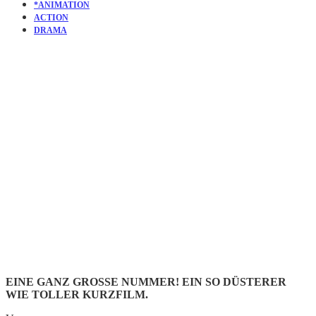
*ANIMATION
ACTION
DRAMA
9 – VOM
KURZFILM
ZUM
KINOFILM
EINE GANZ GROSSE NUMMER! EIN SO DÜSTERER W
IE TOLLER KURZFILM.