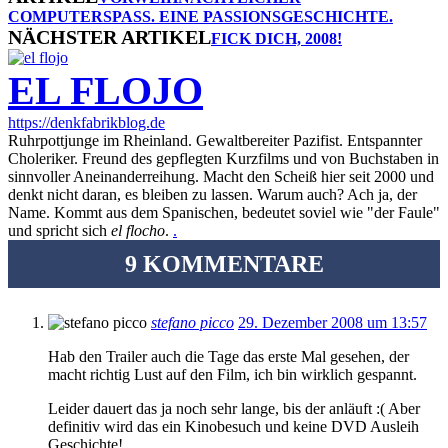
COMPUTERSPASS. EINE PASSIONSGESCHICHTE.
NÄCHSTER ARTIKEL
FICK DICH, 2008!
EL FLOJO
https://denkfabrikblog.de
Ruhrpottjunge im Rheinland. Gewaltbereiter Pazifist. Entspannter
Choleriker. Freund des gepflegten Kurzfilms und von Buchstaben in
sinnvoller Aneinanderreihung. Macht den Scheiß hier seit 2000 und
denkt nicht daran, es bleiben zu lassen. Warum auch? Ach ja, der
Name. Kommt aus dem Spanischen, bedeutet soviel wie "der Faule"
und spricht sich
el flocho
.
.
9 KOMMENTARE
stefano picco
29. Dezember 2008 um 13:57
Hab den Trailer auch die Tage das erste Mal gesehen, der
macht richtig Lust auf den Film, ich bin wirklich gespannt.
Leider dauert das ja noch sehr lange, bis der anläuft :( Aber
definitiv wird das ein Kinobesuch und keine DVD Ausleih
Geschichte!