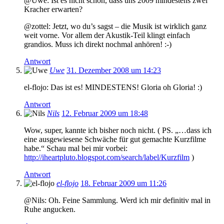
@Uwe: Ist es nicht schön, dass uns 2009 mindestens zwei
Kracher erwarten?
@zottel: Jetzt, wo du’s sagst – die Musik ist wirklich ganz
weit vorne. Vor allem der Akustik-Teil klingt einfach
grandios. Muss ich direkt nochmal anhören! :-)
Antwort
Uwe
31. Dezember 2008 um 14:23
el-flojo: Das ist es! MINDESTENS! Gloria oh Gloria! :)
Antwort
Nils
12. Februar 2009 um 18:48
Wow, super, kannte ich bisher noch nicht. ( PS. „…dass ich
eine ausgewiesene Schwäche für gut gemachte Kurzfilme
habe.“ Schau mal bei mir vorbei:
http://iheartpluto.blogspot.com/search/label/Kurzfilm
)
Antwort
el-flojo
18. Februar 2009 um 11:26
@Nils: Oh. Feine Sammlung. Werd ich mir definitiv mal in
Ruhe angucken.