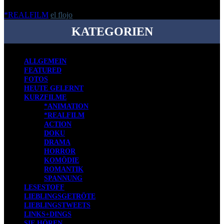
*REALFILM
el flojo
-
10. April 2015
KATEGORIEN
ALLGEMEIN
FEATURED
FOTOS
HEUTE GELERNT
KURZFILME
*ANIMATION
*REALFILM
ACTION
DOKU
DRAMA
HORROR
KOMÖDIE
ROMANTIK
SPANNUNG
LESESTOFF
LIEBLINGSGETRÖTE
LIEBLINGSTWEETS
LINKS+DINGS
SIE HÖREN