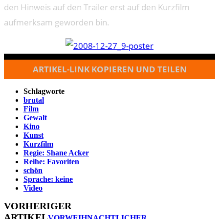
den Hinweis auf den Trailer erst auf den Kurzfilm
aufmerksam geworden bin.
ARTIKEL-LINK KOPIEREN UND TEILEN
Schlagworte
brutal
Film
Gewalt
Kino
Kunst
Kurzfilm
Regie: Shane Acker
Reihe: Favoriten
schön
Sprache: keine
Video
VORHERIGER
ARTIKEL
VORWEIHNACHTLICHER