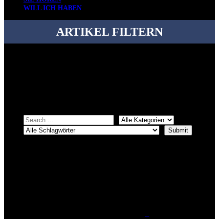
WILL ICH HABEN
ARTIKEL FILTERN
Bei über 5200 Artikeln im Blog muss man manchmal ein bisschen
systematischer suchen.
Einfach eine Kategorie markieren, ein passendes Schlagwort
auswählen und suchen lassen.
ÜBER DENKFABRIKBLOG
Ursprünglich vor über 25 Jahren mal dazu gedacht, den ganzen im
Netz gefundenen Kram, den ich meinen Freunden immer per Mail
geschickt habe, an einem Ort zu bündeln, ist das hier mit der Zeit zu
einem Blog geworden, das man auf dem Schirm haben sollte, wenn
man Kurzfilme mag und auch drumherum nichts gegen Fotos,
LinkTipps und gelegentlichen Kokolores hat.
_