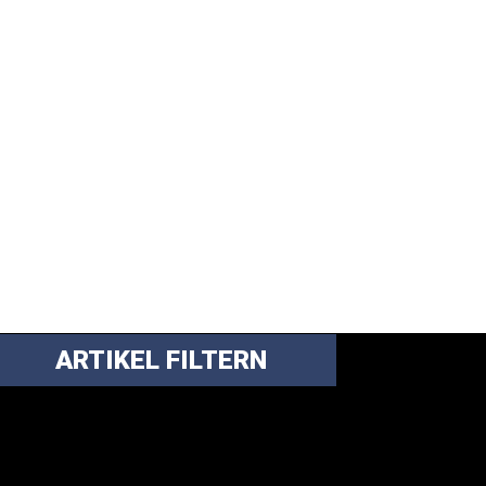
ARTIKEL FILTERN
ei über 5200 Artikeln im Blog muss man
anchmal ein bisschen systematischer suchen.