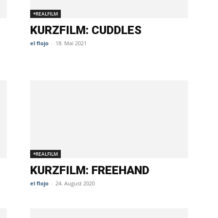
*REALFILM
KURZFILM: CUDDLES
el flojo
-
18. Mai 2021
*REALFILM
KURZFILM: FREEHAND
el flojo
-
24. August 2020