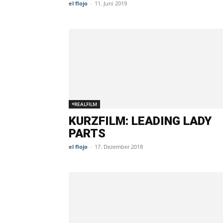
el flojo
-
11. Juni 2019
*REALFILM
KURZFILM: LEADING LADY
PARTS
el flojo
-
17. Dezember 2018