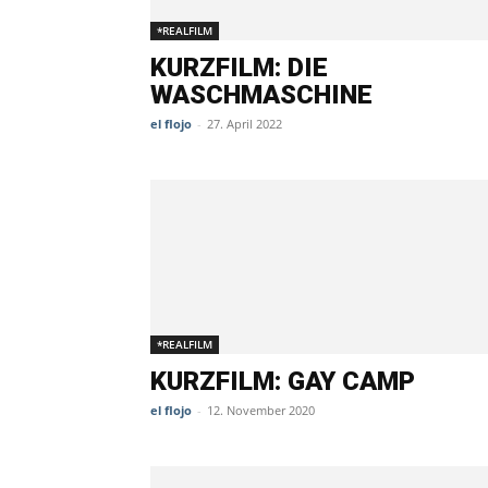
*REALFILM
KURZFILM: DIE
WASCHMASCHINE
el flojo
-
27. April 2022
*REALFILM
KURZFILM: GAY CAMP
el flojo
-
12. November 2020