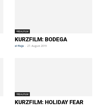
*REALFILM
KURZFILM: BODEGA
el flojo
-
27. August 2019
*REALFILM
KURZFILM: HOLIDAY FEAR