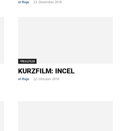
el flojo
-
23. Dezember 2018
*REALFILM
KURZFILM: INCEL
el flojo
-
22. Oktober 2018