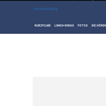
DenkfabrikBlog
KURZFILME
LINKS+DINGS
FOTOS
SIE HÖRE
SCHLAG
SEXISM