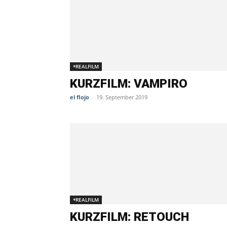
*REALFILM
KURZFILM: VAMPIRO
el flojo
-
19. September 2019
*REALFILM
KURZFILM: RETOUCH