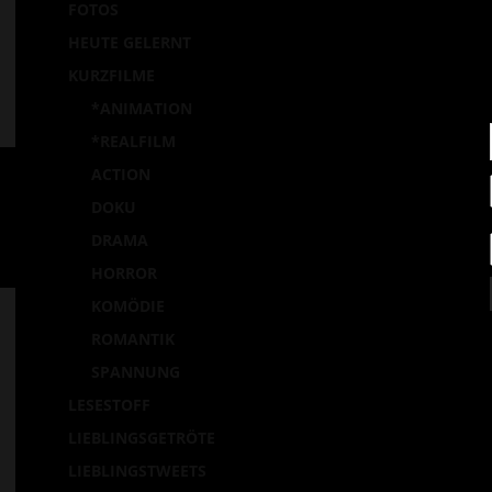
Ei
FOTOS
p
HEUTE GELERNT
la
KURZFILME
*ANIMATION
*REALFILM
ACTION
DOKU
DRAMA
HORROR
KOMÖDIE
ROMANTIK
SPANNUNG
LESESTOFF
LIEBLINGSGETRÖTE
LIEBLINGSTWEETS