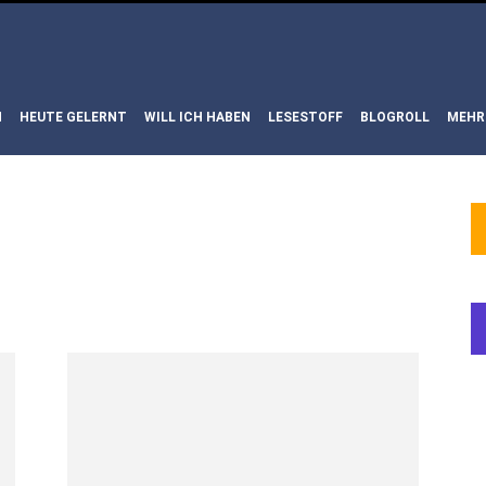
N
HEUTE GELERNT
WILL ICH HABEN
LESESTOFF
BLOGROLL
MEHR
WORT:
US