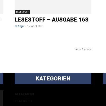
LESESTOFF
0
LESESTOFF – AUSGABE 163
el flojo
-
15. April 2018
Seite 1 von 2
KATEGORIEN
B
ALLGEMEIN
m
FEATURED