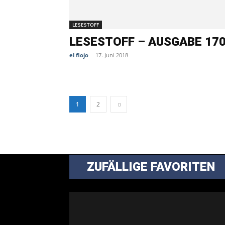
LESESTOFF
LESESTOFF – AUSGABE 17
el flojo
-
17. Juni 2018
1
2
ZUFÄLLIGE FAVORITEN